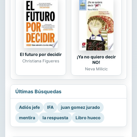
El futuro por decidir
¡Ya no quiero decir
Christiana Figueres
NO!
Neva Milicic
Últimas Búsquedas
Adiós jefe
IFA
juan gomez jurado
mentira
la respuesta
Libro hueco