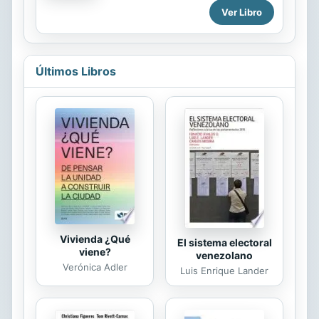
de historias anónimas, reales y
Ver Libro
de Cordelia salta por los aires
ficticias, de éxitos y fracasos, en las
cuando unos demonios arrasan
alturas donde habitan los
Londres. Unos seres diabólicos que
profesionales de élite rodeados de
no se parecen en nada a...
pantallas e información instantánea,
Últimos Libros
en el smartphone de un aficionado
que cierra una operación larga de un
cfd del Ibex en la cafetería con 55 €
de ganancias, mientras ha salido de
la oficina a desayunar o en un piso
de cualquier ciudad o pueblo donde
un jubilado de banca o telefónica o
de la renfe o funcionario, cualquiera
puede...
Vivienda ¿Qué
El sistema electoral
viene?
venezolano
Verónica Adler
Luis Enrique Lander