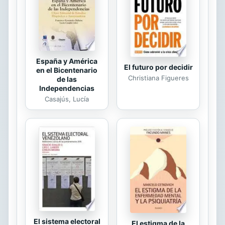
que un personaje da testimonio de la
desaparición de un...
España y América
El futuro por decidir
en el Bicentenario
Christiana Figueres
de las
Independencias
Casajús, Lucía
El sistema electoral
El estigma de la