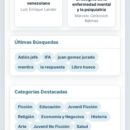
venezolano
enfermedad mental
Luis Enrique Lander
y la psiquiatría
Marcelo Cetkovich
Bakmas
Últimas Búsquedas
Adiós jefe
IFA
juan gomez jurado
mentira
la respuesta
Libro hueco
Categorías Destacadas
Ficción
Educación
Juvenil Ficción
Religión
Economía y Negocios
Historia
Arte
Juvenil No Ficción
Salud