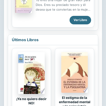
Tú eres una mujer de gran valor para
Dios. Eres su preciado tesoro y él
desea que te conviertas en la mujer
que él diseño cuando pensó en ti. A
través de estos 52 devocionales,
Ver Libro
Karen Moore te inspirará para
comenzar a experimentar la realidad
de que eres una mujer especial, con
todas las cualidades y virtudes que
Últimos Libros
Dios ha puesto en tu vida. Karen te
desafiará para cultivar estas
cualidades con el propósito de
glorificar a Dios y guiarte por el
camino que te transformará en la
mujer valiosa que Dios sabe que
puedes ser.
El estigma de la
¡Ya no quiero decir
enfermedad mental
NO!