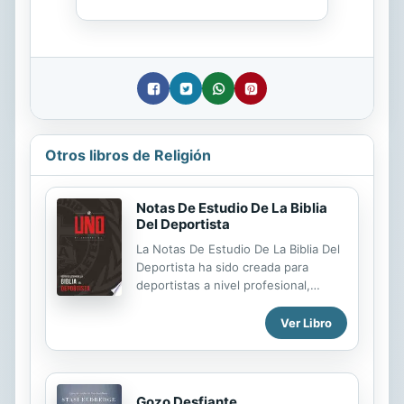
Otros libros de Religión
Notas De Estudio De La Biblia
Del Deportista
La Notas De Estudio De La Biblia Del
Deportista ha sido creada para
deportistas a nivel profesional,
estudiantil universitario, secundario,
intermedio y en las categorías
Ver Libro
juveniles. Incluye es 232 páginas de
contenido exclusivo de la FCA, viene
repleta de sorprendentes
herramientas de estudio para
Gozo Desfiante