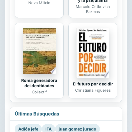
y la psiquiatría
Neva Milicic
Marcelo Cetkovich
Bakmas
Roma generadora
El futuro por decidir
de identidades
Christiana Figueres
Collectif
Últimas Búsquedas
Adiós jefe
IFA
juan gomez jurado