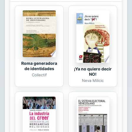
en la mayor pelea que haya
conocido, mientras lucha por
deshacerse de su padre y liberarse
de sus cadenas. Pero puede ser
demasiado tarde. Gwendolyn, con
Alistair, Steffen y Aberthol,
incursionan en lo más profundo de El
Mundo de las Tinieblas, en su
búsqueda para encontrar a...
Roma generadora
de identidades
¡Ya no quiero decir
NO!
Collectif
Neva Milicic