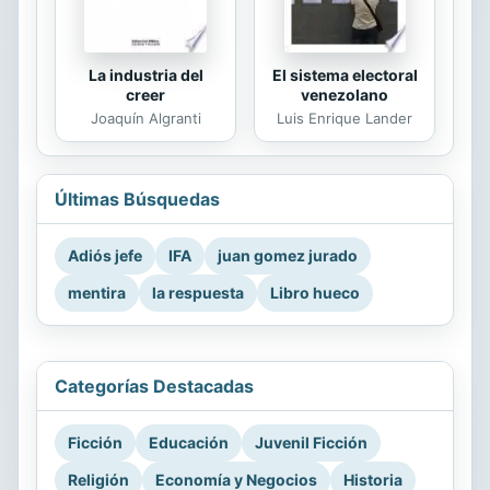
La industria del
El sistema electoral
creer
venezolano
Joaquín Algranti
Luis Enrique Lander
Últimas Búsquedas
Adiós jefe
IFA
juan gomez jurado
mentira
la respuesta
Libro hueco
Categorías Destacadas
Ficción
Educación
Juvenil Ficción
Religión
Economía y Negocios
Historia