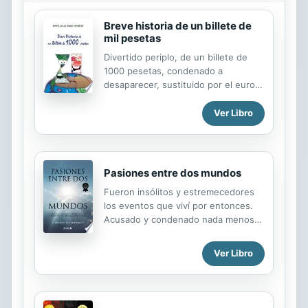
Breve historia de un billete de
mil pesetas
Divertido periplo, de un billete de
1000 pesetas, condenado a
desaparecer, sustituido por el euro,
que en su peripecia, cambia de
manos teniendo ocasión de conocer
Ver Libro
diversos personajes y sus
situaciones, amorosas, tristes,
divertidas, etc.
Pasiones entre dos mundos
Fueron insólitos y estremecedores
los eventos que viví por entonces.
Acusado y condenado nada menos
que por tres asesinatos ocurridos
entre las viejas paredes de un
Ver Libro
vetusto edificio que arrastraba ya
viejas leyendas de crímenes y
fantasmas, fui confinado en una
lóbrega cárcel y tuve que