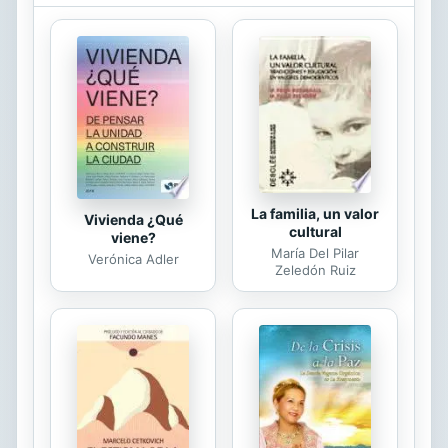
El amor por Natalya estuvo a punto
de destruir a Alexei y la pasión que
compartieron lo cegó ante la verdad.
Sin embargo, el formidable hombre
de origen griego no se dejaría
engañar otra vez. Natalya tuvo que
pagar por su traición de la manera
más...
La familia, un valor
Vivienda ¿Qué
cultural
viene?
María Del Pilar
Verónica Adler
Zeledón Ruiz