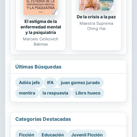
De la crisis a la paz
El estigma de la
Maestra Suprema
enfermedad mental
Ching Hai
y la psiquiatría
Marcelo Cetkovich
Bakmas
Últimas Búsquedas
Adiós jefe
IFA
juan gomez jurado
mentira
la respuesta
Libro hueco
Categorías Destacadas
Ficción
Educación
Juvenil Ficción