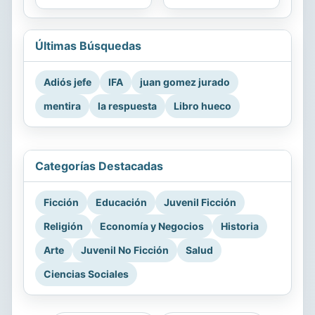
Últimas Búsquedas
Adiós jefe
IFA
juan gomez jurado
mentira
la respuesta
Libro hueco
Categorías Destacadas
Ficción
Educación
Juvenil Ficción
Religión
Economía y Negocios
Historia
Arte
Juvenil No Ficción
Salud
Ciencias Sociales