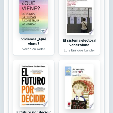
HALLARAS EN ESTOS MENSAJES: *
Aliento * Seguridad * Vida Eterna *
Estmulo * Un Asistente * Confianza
* Esperanza * Verdad * Paz *
Fortaleza * Gozo * El...
Vivienda ¿Qué
El sistema electoral
viene?
venezolano
Verónica Adler
Luis Enrique Lander
El futuro por decidir