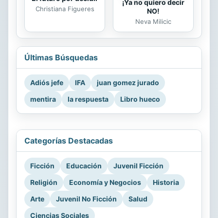
¡Ya no quiero decir
Christiana Figueres
NO!
Neva Milicic
Últimas Búsquedas
Adiós jefe
IFA
juan gomez jurado
mentira
la respuesta
Libro hueco
Categorías Destacadas
Ficción
Educación
Juvenil Ficción
Religión
Economía y Negocios
Historia
Arte
Juvenil No Ficción
Salud
Ciencias Sociales