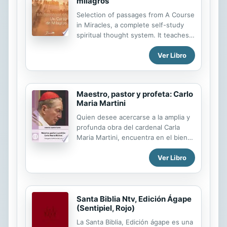
milagros
Selection of passages from A Course
in Miracles, a complete self-study
spiritual thought system. It teaches
that the way to universal love and
Ver Libro
peace????????????or remembering
God????????????is by undoing guilt
through forgiving others. The
Course thus focuses on the healing
Maestro, pastor y profeta: Carlo
of relationships and making them
Maria Martini
holy. Even though the language of
the Course is that of traditional
Quien desee acercarse a la amplia y
Christianity, it expresses a non-
profunda obra del cardenal Carla
sectarian, non-denominational
Maria Martini, encuentra en el bien
spirituality. A Course in Miracles
analizado y documentado trabajo del
therefore is a universal spiritual
Ver Libro
doctor Antonio Copello Faccini un
teaching, not a religion.
material inmejorable para lograrlo. [
... ] El autor enmarca bajo el título
«Cátedra de los no creyentes» el
Santa Biblia Ntv, Edición Ágape
profundo y didáctico intercambio
(Sentipiel, Rojo)
epistolar del cardenal Martini con
Humberto Eco sobre la posibilidad de
La Santa Biblia, Edición ágape es una