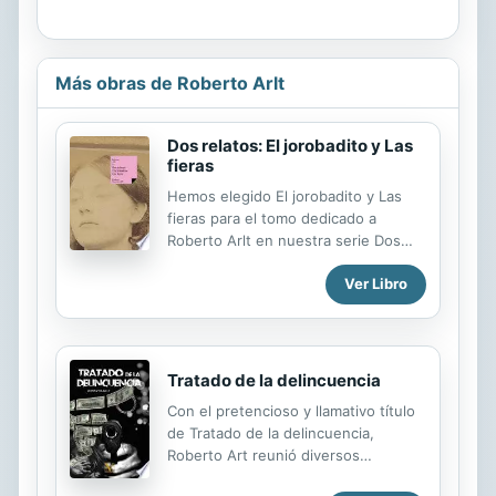
Más obras de Roberto Arlt
Dos relatos: El jorobadito y Las
fieras
Hemos elegido El jorobadito y Las
fieras para el tomo dedicado a
Roberto Arlt en nuestra serie Dos
relatos. En ella hemos venido
Ver Libro
publicando libros breves compuestos
siempre de dos narraciones. En El
jorobadito (1933), su primer libro de
cuentos, Roberto Arlt trata temas
oscuros. Aquí se habla del crimen, la
Tratado de la delincuencia
traición, la hipocresía y la crítica a la
Con el pretencioso y llamativo título
moral burguesa. El narrador está
de Tratado de la delincuencia,
encerrado en un calabozo por haber
Roberto Art reunió diversos
estrangulado a Rigoletto, el
artículos, entre más de mil, que
jorobadito que da título al texto. La