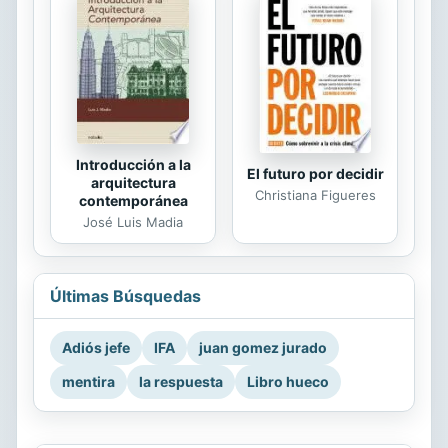
Introducción a la
El futuro por decidir
arquitectura
Christiana Figueres
contemporánea
José Luis Madia
Últimas Búsquedas
Adiós jefe
IFA
juan gomez jurado
mentira
la respuesta
Libro hueco