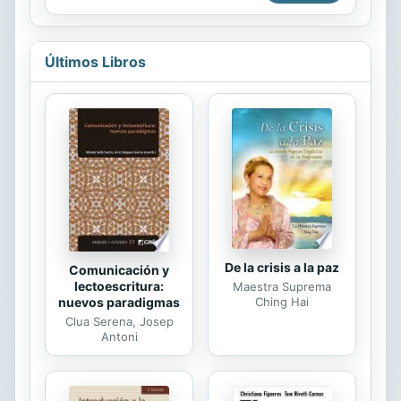
que su obra ha captado elementos
calidad artística, que le ha valido el
esenciales de nuestra...
título de «La Capilla Sixtina de
Oriente», como por tratarse del
Últimos Libros
único conjunto indio que conserva
pinturas murales de la antigüedad en
relativo buen estado de
conservación. Este ensayo analiza en
detalle este conjunto artístico
fundamental.
De la crisis a la paz
Comunicación y
lectoescritura:
Maestra Suprema
nuevos paradigmas
Ching Hai
Clua Serena, Josep
Antoni