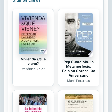
Últimos Libros
establecimiento comercial, dos
sectores de la contratación hoy en
pleno auge. El interés especial que
ofrece el formato elegido para la
obra radica en que la citada Directiva
83/2011, sobre derechos de los
consumidores, que ha provocado
importantes cambios en el TR de la
Ley de ...
Vivienda ¿Qué
Pep Guardiola. La
viene?
Metamorfosis.
Verónica Adler
Edicion Corner 10o
Aniversario
Marti Perarnau