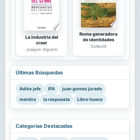
Roma generadora
La industria del
de identidades
creer
Collectif
Joaquín Algranti
Últimas Búsquedas
Adiós jefe
IFA
juan gomez jurado
mentira
la respuesta
Libro hueco
Categorías Destacadas