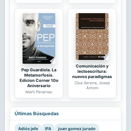
Comunicación y
Pep Guardiola. La
lectoescritura:
Metamorfosis.
nuevos paradigmas
Edicion Corner 10o
Clua Serena, Josep
Aniversario
Antoni
Marti Perarnau
Últimas Búsquedas
Adiós jefe
IFA
juan gomez jurado