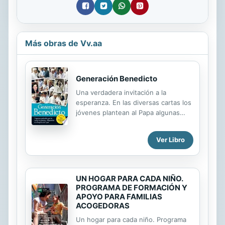
Más obras de Vv.aa
Generación Benedicto
Una verdadera invitación a la
esperanza. En las diversas cartas los
jóvenes plantean al Papa algunas
cuestiones fundamentales sobre la
vida y de la convivencia humana. A
Ver Libro
los jóvenes les urge encontrar
respuestas a sus preguntas más
profundas: ¿Qué será de mí? ¿Qué
profesión será la mejor? ¿Cuál es mi
UN HOGAR PARA CADA NIÑO.
vocación? ¿Cómo puedo rezar?
PROGRAMA DE FORMACIÓN Y
¿Cómo reconocer a Dios en la vida
APOYO PARA FAMILIAS
diaria? ¿Le importa a Dios mi
ACOGEDORAS
sufrimiento? ¿Cómo encontrar el
Un hogar para cada niño. Programa
amor de mi vida? Y después, ¿qué?