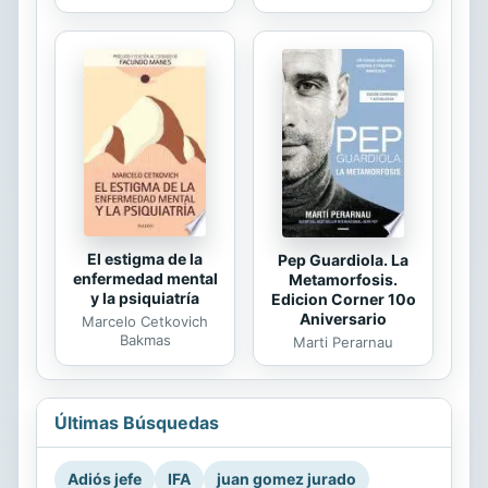
El estigma de la
Pep Guardiola. La
enfermedad mental
Metamorfosis.
y la psiquiatría
Edicion Corner 10o
Aniversario
Marcelo Cetkovich
Bakmas
Marti Perarnau
Últimas Búsquedas
Adiós jefe
IFA
juan gomez jurado