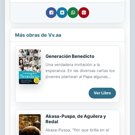
Más obras de Vv.aa
Generación Benedicto
Una verdadera invitación a la
esperanza. En las diversas cartas los
jóvenes plantean al Papa algunas
cuestiones fundamentales sobre la
vida y de la convivencia humana. A
Ver Libro
los jóvenes les urge encontrar
respuestas a sus preguntas más
profundas: ¿Qué será de mí? ¿Qué
profesión será la mejor? ¿Cuál es mi
Akasa-Puspa, de Aguilera y
vocación? ¿Cómo puedo rezar?
Redal
¿Cómo reconocer a Dios en la vida
Akasa-Puspa, "flor que brilla en el
diaria? ¿Le importa a Dios mi