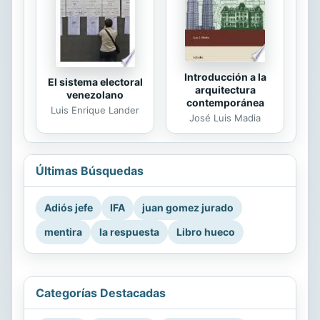
Introducción a la
El sistema electoral
arquitectura
venezolano
contemporánea
Luis Enrique Lander
José Luis Madia
Últimas Búsquedas
Adiós jefe
IFA
juan gomez jurado
mentira
la respuesta
Libro hueco
Categorías Destacadas