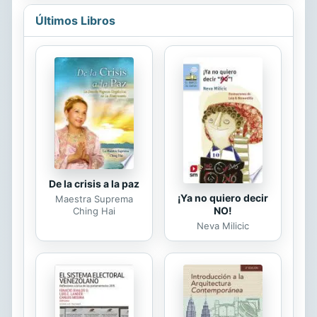
sobre algunas actitudes colectivas,
tales como el reconocimiento de la
Últimos Libros
sociedad española hacia la actuación
de los deportistas nacionales más
laureados internacionalmente.
De la crisis a la paz
¡Ya no quiero decir
Maestra Suprema
NO!
Ching Hai
Neva Milicic