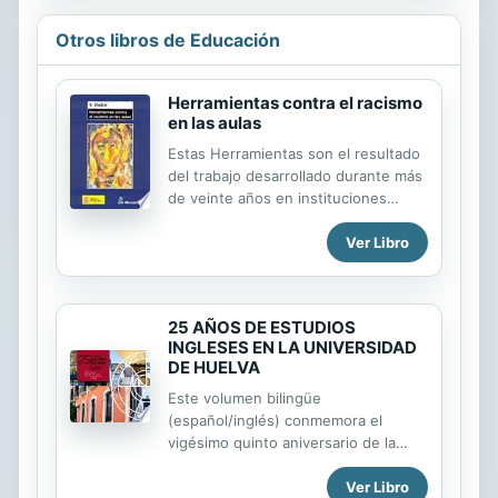
Otros libros de Educación
Herramientas contra el racismo
en las aulas
Estas Herramientas son el resultado
del trabajo desarrollado durante más
de veinte años en instituciones
escolares, centros universitarios,
Ver Libro
agrupaciones juveniles y
movimientos sociales, con el fin de
encontrar políticas y procedimientos
que orienten a las instituciones para
25 AÑOS DE ESTUDIOS
erradicar la discriminación. Con un
INGLESES EN LA UNIVERSIDAD
carácter práctico y con gran
DE HUELVA
sensibilidad, Stella DADZIE destaca
las cuestiones clave, presentando
Este volumen bilingüe
los siguientes enfoques y
(español/inglés) conmemora el
estrategias para hacer frente a los
vigésimo quinto aniversario de la
supuestos y actitudes racistas,
titulación de Filología Inglesa
Ver Libro
dentro y fuera de las aulas: - Formas
(actualmente denominada Estudios