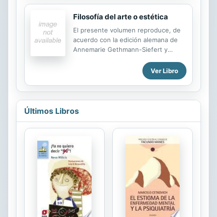
Filosofía del arte o estética
El presente volumen reproduce, de
acuerdo con la edición alemana de
Annemarie Gethmann-Siefert y
Bernadette Collenberg-Plotnikov,
uno de los juegos de apuntes
Ver Libro
correspondientes a las lecciones de
Hegel sobre estética o filosofía del
arte impartidas en el semestre del
verano de 1826 (un año antes de la
Últimos Libros
publicación de la primera parte de la
filosofía del espíritu absoluto,
dedicada también al arte, de su
monumental Enciclopedia berlinesa).
Se trata de los apuntes, tomados al
dictado en clase, de F. C. H. V. von
Kehler.