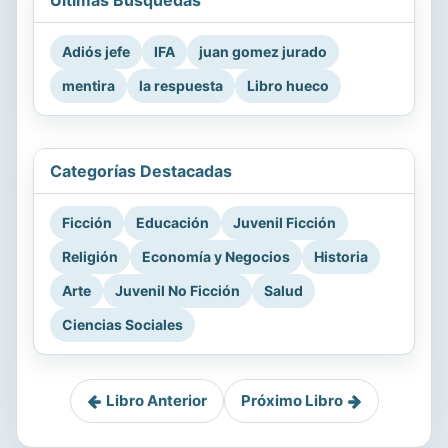
Últimas Búsquedas
Adiós jefe
IFA
juan gomez jurado
mentira
la respuesta
Libro hueco
Categorías Destacadas
Ficción
Educación
Juvenil Ficción
Religión
Economía y Negocios
Historia
Arte
Juvenil No Ficción
Salud
Ciencias Sociales
Libro Anterior
Próximo Libro