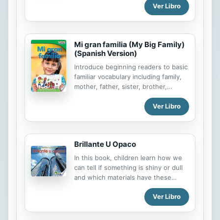
Ver Libro
positive ways to respond when
others use unkind words. The
importance of saying “I’m sorry” is
reinforced. Includes tips for parents
Mi gran familia (My Big Family)
and caregivers.
(Spanish Version)
Introduce beginning readers to basic
familiar vocabulary including family,
mother, father, sister, brother,
grandma, grandpa, and pets through
vibrant images and informational,
Ver Libro
Spanish-translated text.
Brillante U Opaco
In this book, children learn how we
can tell if something is shiny or dull
and which materials have these
properties.
Ver Libro