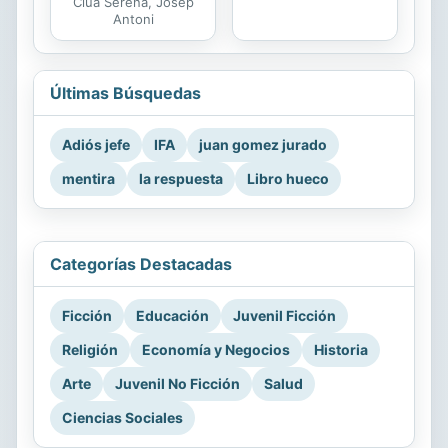
Clua Serena, Josep
Antoni
Últimas Búsquedas
Adiós jefe
IFA
juan gomez jurado
mentira
la respuesta
Libro hueco
Categorías Destacadas
Ficción
Educación
Juvenil Ficción
Religión
Economía y Negocios
Historia
Arte
Juvenil No Ficción
Salud
Ciencias Sociales