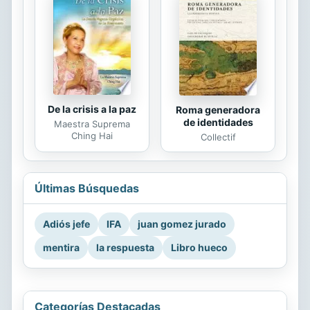
De la crisis a la paz
Roma generadora
de identidades
Maestra Suprema
Ching Hai
Collectif
Últimas Búsquedas
Adiós jefe
IFA
juan gomez jurado
mentira
la respuesta
Libro hueco
Categorías Destacadas