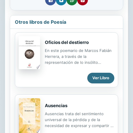
Otros libros de Poesía
Oficios del destierro
En este poemario de Marcos Fabián
Herrera, a través de la
representación de lo insólito
transcrito en oficios de artesanos
minuciosos, confinados a los
Ver Libro
márgenes (equilibristas, campaneros,
luthiers, pajareros, relojeros ...), los
héroes se desploman
irremediablemente para mutarse en
ídolos caídos o en villanos atrapados
Ausencias
entre los espejismos de los sueños.
Ausencias trata del sentimiento
Su poesía en Oficios del destierro
universal de la pérdida y de la
reafirma su fuerza en el
necesidad de expresar y compartir el
reconocimiento de la sórdida realidad
duelo. Un duelo que abarca un