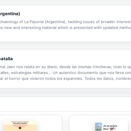
rgentina)
chaeology of La Payunia (Argentina), tackling issues of broader interes
ins new and interesting material which is presented with updated meth
batalla
onal Jaen nos relata en su diario, desde las mismas trincheras, todo lo q
etalles, estrategias militares... Un autentico documento que nos lleva com
r el horror que vivieron todos los espanoles. Todos los datos, nombre
NDIBLE EN SU COLECCION."