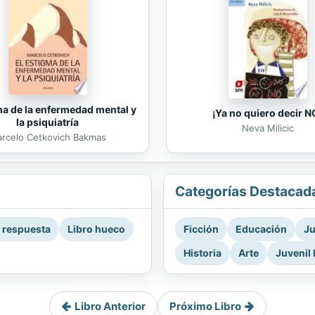
ma de la enfermedad mental y
¡Ya no quiero decir N
la psiquiatría
Neva Milicic
rcelo Cetkovich Bakmas
Categorías Destacad
a respuesta
Libro hueco
Ficción
Educación
Ju
Historia
Arte
Juvenil 
Libro Anterior
Próximo Libro