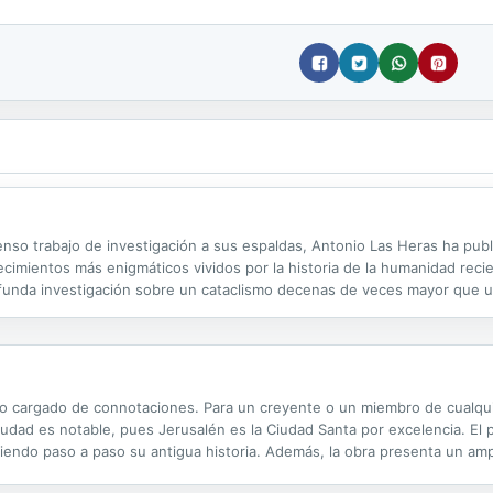
enso trabajo de investigación a sus espaldas, Antonio Las Heras ha pub
tecimientos más enigmáticos vividos por la historia de la humanidad rec
rofunda investigación sobre un cataclismo decenas de veces mayor que
8, una explosión de origen desconocido arrasaba completamente un bos
lo cargado de connotaciones. Para un creyente o un miembro de cualquie
ciudad es notable, pues Jerusalén es la Ciudad Santa por excelencia. El
uiendo paso a paso su antigua historia. Además, la obra presenta un am
alén desde la conquista del califa Omar en el 638 hasta nuestros días.