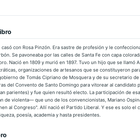
ibro
casó con Rosa Pinzón. Era sastre de profesión y le confecciona
bón. Se pavoneaba por las calles de Santa Fe con capa colorada
 oro. Nació en 1809 y murió en 1897. Tuvo un hijo que se llamó
ticas, organizaciones de artesanos que se constituyeron para 
gobierno de Tomás Cipriano de Mosquera y de su secretario de
rras del Convento de Santo Domingo para vitorear al candidato 
an parientes) y fue quien resultó electo. La participación de es
an de violenta— que uno de los convencionistas, Mariano Ospina
en al Congreso". Allí nació el Partido Liberal. Y ese es solo el
riqueza, poesía, academia y hasta presidentes.
bro