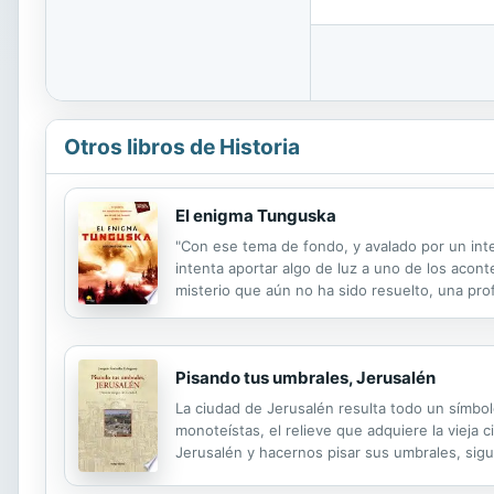
Otros libros de Historia
El enigma Tunguska
"Con ese tema de fondo, y avalado por un int
intenta aportar algo de luz a uno de los acon
misterio que aún no ha sido resuelto, una p
son desconocidas. El 30 de junio del año 180
Pisando tus umbrales, Jerusalén
La ciudad de Jerusalén resulta todo un símbo
monoteístas, el relieve que adquiere la vieja 
Jerusalén y hacernos pisar sus umbrales, sig
acontecimientos que han tenido lugar en Jerus