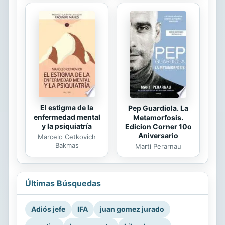
El estigma de la
Pep Guardiola. La
enfermedad mental
Metamorfosis.
y la psiquiatría
Edicion Corner 10o
Aniversario
Marcelo Cetkovich
Bakmas
Marti Perarnau
Últimas Búsquedas
Adiós jefe
IFA
juan gomez jurado