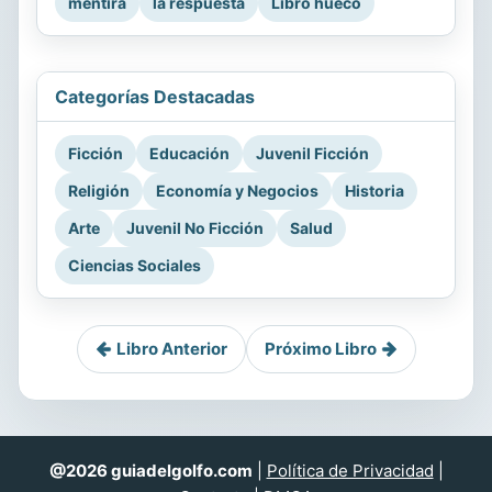
mentira
la respuesta
Libro hueco
Categorías Destacadas
Ficción
Educación
Juvenil Ficción
Religión
Economía y Negocios
Historia
Arte
Juvenil No Ficción
Salud
Ciencias Sociales
Libro Anterior
Próximo Libro
@2026 guiadelgolfo.com
|
Política de Privacidad
|