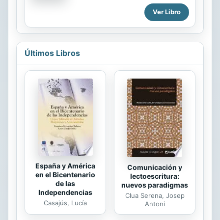
años setenta y ochenta del siglo
riesgo culturas y estilos de vida en
Ver Libro
pasado, y dada su importancia
todo el mundo.
geoestratégica y económica, fue
objeto de...
Últimos Libros
España y América
Comunicación y
en el Bicentenario
lectoescritura:
de las
nuevos paradigmas
Independencias
Clua Serena, Josep
Casajús, Lucía
Antoni