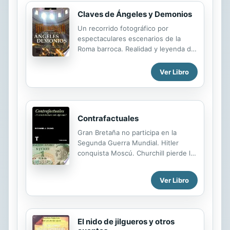
Claves de Ángeles y Demonios
Un recorrido fotográfico por
espectaculares escenarios de la
Roma barroca. Realidad y leyenda de
una de las sociedades secretas más
fascinante de todos los tiempos, los
Ver Libro
Illuminati.
Contrafactuales
Gran Bretaña no participa en la
Segunda Guerra Mundial. Hitler
conquista Moscú. Churchill pierde las
elecciones y nunca llega a
convertirse en primer ministro... La
Ver Libro
historia alternativa siempre ha sido
un divertimento, una excusa para los
juegos de mesa o un argumento para
la ciencia ficción, pero en las últimas
El nido de jilgueros y otros
décadas ha empezado a llamar