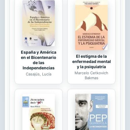
necesarios para reseñarlos? Este
libro lo intenta en una apretada
selección. Los hay de muy diversa
índole y he aquí algunos de ellos: la
explosión del acorazado Maine, el
ciclón de 1926, la desaparición del...
España y América
El estigma de la
en el Bicentenario
enfermedad mental
de las
y la psiquiatría
Independencias
Marcelo Cetkovich
Casajús, Lucía
Bakmas