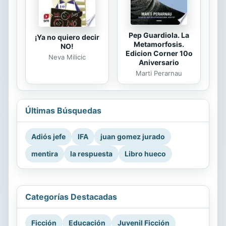
Pep Guardiola. La
¡Ya no quiero decir
Metamorfosis.
NO!
Edicion Corner 10o
Neva Milicic
Aniversario
Marti Perarnau
Últimas Búsquedas
Adiós jefe
IFA
juan gomez jurado
mentira
la respuesta
Libro hueco
Categorías Destacadas
Ficción
Educación
Juvenil Ficción