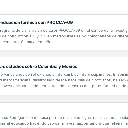
conducción térmica con PROCCA-09
l programa de transmisión de calor PROCCA-09 en el campo de la investi
as de conducción 1-D y 2-D en medios líneales no homogéneos de difer
s de computación muy pequeños.
ón: estudios sobre Colombia y México
e varios años de reflexiones e intercambios interdisciplinarios. El Sem
ad Iberoamericana, desarrollado desde hace más de cinco años, ha servi
vas e investigaciones independientes de miembros del grupo. Con el fin d
 en nuestros contextos latinoamericanos, en esta ocasión nos aproxim
Marco Rodríguez se destaca porque el alumno sigue instrucciones medi
ás el educando haciendo uso de la investigación tendrá que rellenar la 