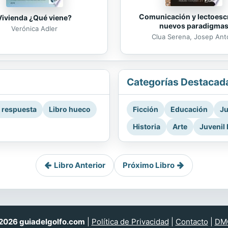
Comunicación y lectoescr
Vivienda ¿Qué viene?
nuevos paradigma
Verónica Adler
Clua Serena, Josep Ant
Categorías Destacad
a respuesta
Libro hueco
Ficción
Educación
Ju
Historia
Arte
Juvenil 
Libro Anterior
Próximo Libro
026 guiadelgolfo.com
|
Política de Privacidad
|
Contacto
|
DM