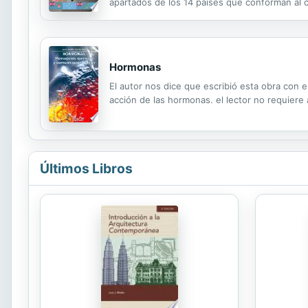
apartados de los 14 países que conforman al c
idioma y el número de habitantes de cada luga
Hormonas
El autor nos dice que escribió esta obra con
acción de las hormonas. el lector no requiere 
Últimos Libros