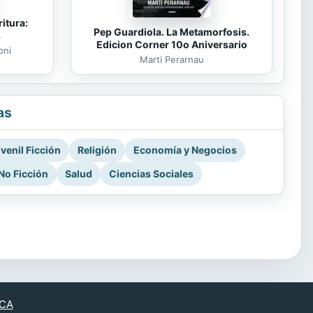
itura:
Pep Guardiola. La Metamorfosis.
s
Edicion Corner 10o Aniversario
oni
Marti Perarnau
as
venil Ficción
Religión
Economía y Negocios
No Ficción
Salud
Ciencias Sociales
CA