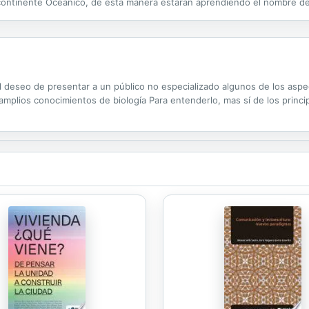
ontinente Oceánico, de esta manera estarán aprendiendo el nombre de lo
r de una manera divertida.
 el deseo de presentar a un público no especializado algunos de los as
amplios conocimientos de biología Para entenderlo, mas sí de los princi