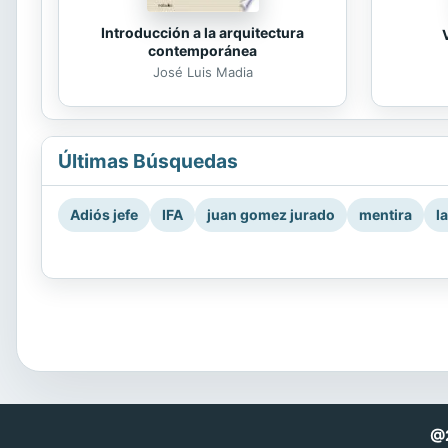
Introducción a la arquitectura
contemporánea
José Luis Madia
Últimas Búsquedas
Adiós jefe
IFA
juan gomez jurado
mentira
l
@2