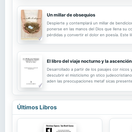
Un millar de obsequios
Despierte y contemplará un millar de bendicione
ponerse en las manos del Dios que llena su co
pérdidas y convertir el dolor en poesía. Este
profundidades del gozo de Dios y transformar
El libro del viaje nocturno y la ascención
Desarrollado a partir de los pasajes cor nicos
descubrir el misticismo gn stico judeocristia
aden las preocupaciones metaf sicas present
continua.
Últimos Libros