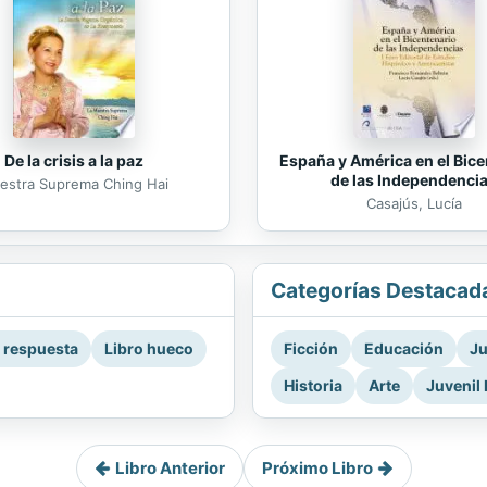
De la crisis a la paz
España y América en el Bice
de las Independenci
estra Suprema Ching Hai
Casajús, Lucía
Categorías Destacad
a respuesta
Libro hueco
Ficción
Educación
Ju
Historia
Arte
Juvenil 
Libro Anterior
Próximo Libro