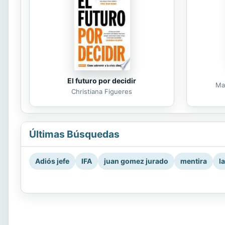
El futuro por decidir
Ma
Christiana Figueres
Últimas Búsquedas
Adiós jefe
IFA
juan gomez jurado
mentira
l