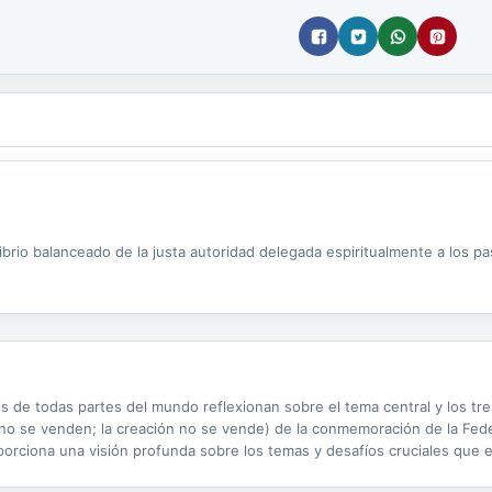
ilibrio balanceado de la justa autoridad delegada espiritualmente a los p
s de todas partes del mundo reflexionan sobre el tema central y los tre
no se venden; la creación no se vende) de la conmemoración de la Fed
orciona una visión profunda sobre los temas y desafíos cruciales que en
iados. El concepto teológico de la justificación por la gracia de...