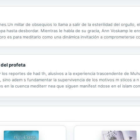
s.Un millar de obsequios lo llama a salir de la esterilidad del orgullo, e
pa hasta desbordar. Mientras le habla de su gracia, Ann Voskamp le ens
 libro es para meditarlo como una dinámica invitación a comprometerse 
án su vida para siempre. Como muchos otros seres humanos, la autora.
 del profeta
 y los reportes de had th, alusivos a la experiencia trascendente de Muh
no, sino adem s fundamentar la supervivencia de los motivos m sticos a 
es en la cuenca mediterr nea que siguen manifest ndose en el islam co