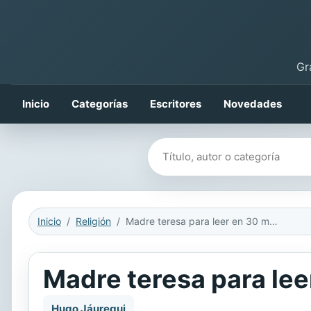
Gr
Inicio
Categorías
Escritores
Novedades
Buscar libros
Inicio
Religión
Madre teresa para leer en 30 minutos
Madre teresa para lee
Hugo Jáuregui