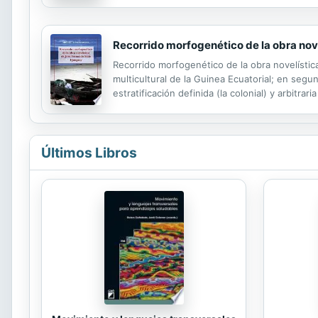
Recorrido morfogenético de la obra nov
Recorrido morfogenético de la obra novelístic
multicultural de la Guinea Ecuatorial; en segund
estratificación definida (la colonial) y arbitr
multilingüe de José Fernando Siale Djangany, 
Últimos Libros