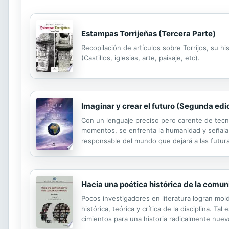
Estampas Torrijeñas (Tercera Parte)
Recopilación de artículos sobre Torrijos, su h
(Castillos, iglesias, arte, paisaje, etc).
Imaginar y crear el futuro (Segunda ed
Con un lenguaje preciso pero carente de tecni
momentos, se enfrenta la humanidad y señala 
responsable del mundo que dejará a las futura
Economía, pone de manifiesto en este libro s
Hacia una poética histórica de la comuni
Pocos investigadores en literatura logran mol
histórica, teórica y crítica de la disciplina. T
cimientos para una historia radicalmente nuev
la comunicación literaria moderna. Con Hacia un