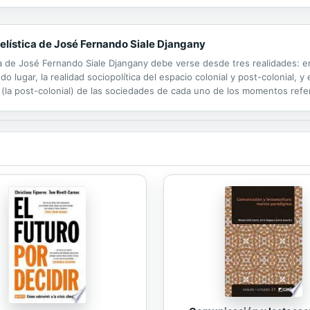
elística de José Fernando Siale Djangany
a de José Fernando Siale Djangany debe verse desde tres realidades: en p
o lugar, la realidad sociopolítica del espacio colonial y post-colonial, y 
aria (la post-colonial) de las sociedades de cada uno de los momentos refe
quien demuestra que la presencia obligada de la cultura invasora...