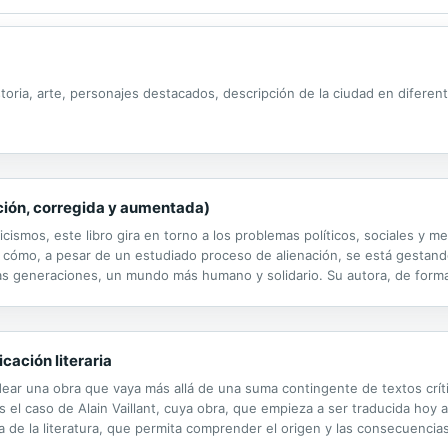
istoria, arte, personajes destacados, descripción de la ciudad en difere
ición, corregida y aumentada)
cismos, este libro gira en torno a los problemas políticos, sociales y m
cómo, a pesar de un estudiado proceso de alienación, se está gestando
s generaciones, un mundo más humano y solidario. Su autora, de formació
u deseo de colaborar en la urgente creación de ese nuevo mundo.
cación literaria
dear una obra que vaya más allá de una suma contingente de textos críti
al es el caso de Alain Vaillant, cuya obra, que empieza a ser traducida hoy
a de la literatura, que permita comprender el origen y las consecuenc
a poética histórica de la comunicación literaria se busca ofrecer las...