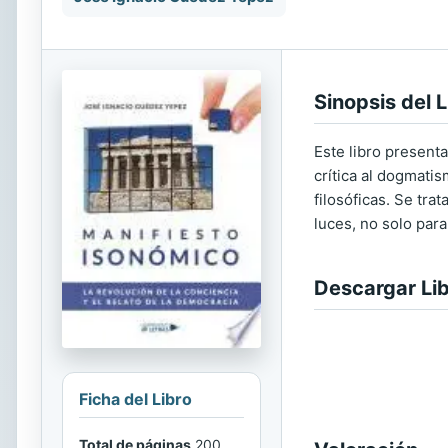
Sinopsis del L
Este libro present
crítica al dogmatis
filosóficas. Se tra
luces, no solo para
Descargar Li
Ficha del Libro
Total de páginas
200