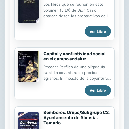
Los libros que se reúnen en este
volumen (L-LX) de Dion Casio
abarcan desde los preparativos de la
batalla de Accio hasta mediados del
reinado de Augusto. Aunque su
Ver Libro
estado de conservación es muy
desigual, afectando el deterioro
especialmente a libros más
recientes, lo cierto es que los libros
Capital y conflictividad social
dedicados a Augusto, íntegros casi
en el campo andaluz
en su totalidad, se convierten en la
Recoge: Perfiles de una oligarquía
fuente de información más valiosa
rural; La coyuntura de precios
para el proceso que terminó con la
agrarios; El impacto de la coyuntura
República romana e instauró el
en las variables inventariadas a fines
Imperio. A pesar de la importancia
del siglo XVIII.
Ver Libro
del periodo, apenas han sobrevivido
relatos continuados del reinado de
Augusto, salvo...
Bomberos. Grupo/Subgrupo C2.
Ayuntamiento de Almería.
Temario