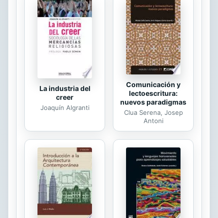
deserción en el País. En esa vía la
Universidad del Valle en los últimos
años ha venido ampliando ese
conocimiento y explorando el
fenómeno de la deserción y el
fracaso académico de manera
particular en su ...
Comunicación y
La industria del
lectoescritura:
creer
nuevos paradigmas
Joaquín Algranti
Clua Serena, Josep
Antoni