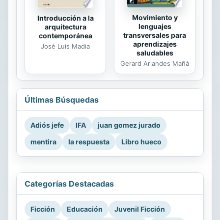
Movimiento y
Introducción a la
lenguajes
arquitectura
transversales para
contemporánea
aprendizajes
José Luis Madia
saludables
Gerard Arlandes Mañà
Últimas Búsquedas
Adiós jefe
IFA
juan gomez jurado
mentira
la respuesta
Libro hueco
Categorías Destacadas
Ficción
Educación
Juvenil Ficción