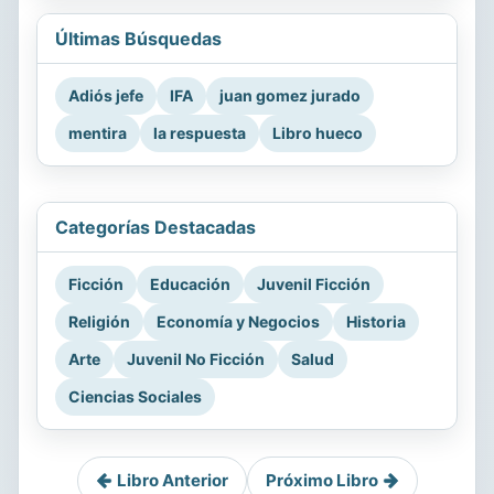
Últimas Búsquedas
Adiós jefe
IFA
juan gomez jurado
mentira
la respuesta
Libro hueco
Categorías Destacadas
Ficción
Educación
Juvenil Ficción
Religión
Economía y Negocios
Historia
Arte
Juvenil No Ficción
Salud
Ciencias Sociales
Libro Anterior
Próximo Libro