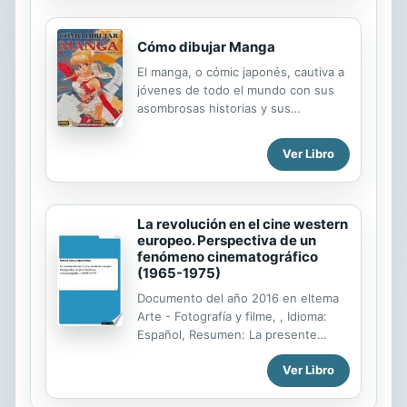
in Spanish, Latin, German, Italian,
entretenidas. Ya sea para satisfacer
English and French.
la curiosidad o...
Cómo dibujar Manga
El manga, o cómic japonés, cautiva a
jóvenes de todo el mundo con sus
asombrosas historias y sus
personajes cargados de energía.
Cómo dibujar manga es una
Ver Libro
ambiciosa colección creada por
artistas profesionales japoneses, con
la que aprender la técnica necesaria
para desarrollar este tipo de cómics.
La revolución en el cine western
Creación de personajes, fondos,
europeo. Perspectiva de un
color, perspectiva, guiones... todo
fenómeno cinematográfico
tiene cabida en esta colección llena
(1965-1975)
de trucos y ejemplos prácticos que
Documento del año 2016 en eltema
convierte el aprendizaje en algo
Arte - Fotografía y filme, , Idioma:
ameno y divertido.
Español, Resumen: La presente
publicación pretende aclarar las
Ver Libro
numerosas dudas históricas que se
ciernen sobre unos films que se
dieron durante la época de