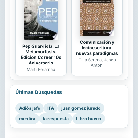
Comunicación y
Pep Guardiola. La
lectoescritura:
Metamorfosis.
nuevos paradigmas
Edicion Corner 10o
Clua Serena, Josep
Aniversario
Antoni
Marti Perarnau
Últimas Búsquedas
Adiós jefe
IFA
juan gomez jurado
mentira
la respuesta
Libro hueco