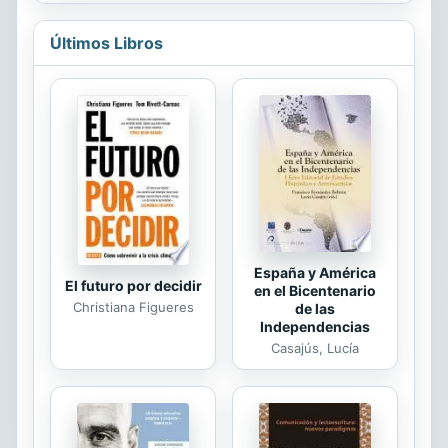
esplendor del western europeo
(1965-1975). Unos largometrajes que
Últimos Libros
se desarrollaron en el contexto de la
revolución mejicana y que, por una
serie de semejanzas, numerosos
estudios han agrupado como parte
de un género propio dentro del cine
del Oeste del viejo continente. Ahora
bien, el estudio de un género tan
reducido (en producción, número de
obras y...
España y América
El futuro por decidir
en el Bicentenario
Christiana Figueres
de las
Independencias
Casajús, Lucía