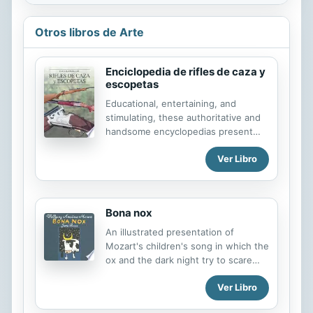
Otros libros de Arte
Enciclopedia de rifles de caza y
escopetas
Educational, entertaining, and
stimulating, these authoritative and
handsome encyclopedias present
each of their subjects in rich detail.
Ver Libro
Packed with information,
photographs, and illustrations, each
book is organized around themes
specific to their subject matter. With
Bona nox
today's hunter, skeet shooter, and
gun collector in mind, this exhaustive
An illustrated presentation of
encyclopedia of hunting firearms
Mozart's children's song in which the
includes profiles, technical details,
ox and the dark night try to scare
and photographs of every gun listed.
Lotte who finally figures out how to
Conteniendo información completa,
Ver Libro
face her fears and return home.
estas hermosas enciclopedias
Teaches readers to say 'good night'
también son educativas y