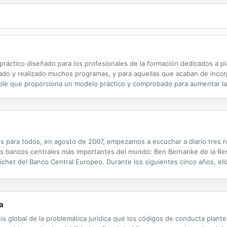
práctico diseñado para los profesionales de la formación dedicados a pl
cado y realizado muchos programas, y para aquellas que acaban de incorp
sible que proporciona un modelo práctico y comprobado para aumentar la 
asos detallados de empresas que han evaluado sus acciones formativas ut
bles para todos, en agosto de 2007, empezamos a escuchar a diario tres
 tres bancos centrales más importantes del mundo: Ben Bernanke de la 
richet del Banco Central Europeo. Durante los siguientes cinco años, e
conomía mundial para contener las oleadas de pánico que amenazaban con
a
isis global de la problemática jurídica que los códigos de conducta plante