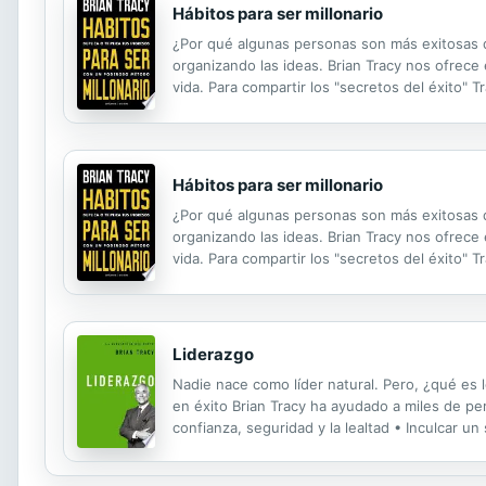
Hábitos para ser millonario
¿Por qué algunas personas son más exitosas qu
organizando las ideas. Brian Tracy nos ofrece
vida. Para compartir los "secretos del éxito" 
una claridad y seguridad como nadie más puede
Hábitos para ser millonario
¿Por qué algunas personas son más exitosas qu
organizando las ideas. Brian Tracy nos ofrece
vida. Para compartir los "secretos del éxito" 
una claridad y seguridad como nadie más puede
Liderazgo
Nadie nace como líder natural. Pero, ¿qué es 
en éxito Brian Tracy ha ayudado a miles de pe
confianza, seguridad y la lealtad • Inculcar u
a comprometerse con su visión • Pensar est