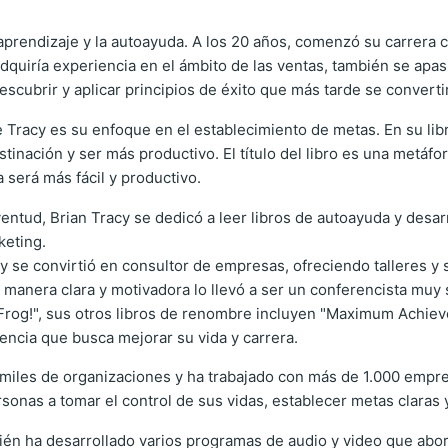
 aprendizaje y la autoayuda. A los 20 años, comenzó su carrera
adquiría experiencia en el ámbito de las ventas, también se apas
scubrir y aplicar principios de éxito que más tarde se convertir
 Tracy es su enfoque en el establecimiento de metas. En su li
tinación y ser más productivo. El título del libro es una metáfo
ía será más fácil y productivo.
ventud, Brian Tracy se dedicó a leer libros de autoayuda y desa
keting.
y se convirtió en consultor de empresas, ofreciendo talleres y 
 manera clara y motivadora lo llevó a ser un conferencista muy 
rog!", sus otros libros de renombre incluyen "Maximum Achieve
ncia que busca mejorar su vida y carrera.
te miles de organizaciones y ha trabajado con más de 1.000 emp
rsonas a tomar el control de sus vidas, establecer metas claras y
ién ha desarrollado varios programas de audio y video que abor