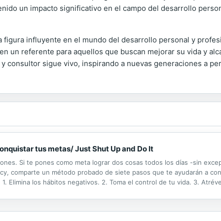
tenido un impacto significativo en el campo del desarrollo pers
figura influyente en el mundo del desarrollo personal y profes
 en un referente para aquellos que buscan mejorar su vida y alc
 y consultor sigue vivo, inspirando a nuevas generaciones a pe
nquistar tus metas/ Just Shut Up and Do It
ciones. Si te pones como meta lograr dos cosas todos los días -sin excep
 Tracy, comparte un método probado de siete pasos que te ayudarán a co
1. Elimina los hábitos negativos. 2. Toma el control de tu vida. 3. Atréve
ación. 6. Conviértete en un aprendiz de por vida. 7. Nunca...