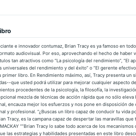
ibro
iante e innovador contumaz, Brian Tracy es ya famoso en todo 
ormato audiovisual. Por eso, aprovechando el hecho de haber v
tulos tan atractivos como “La psicología del rendimiento”, “El 
s universales del rendimiento y del éxito” o “El gerente efectiv
u primer libro. En Rendimiento máximo, así, Tracy presenta un 
das--que usted podrá utilizar para mejorar cualquier aspecto 
ntos procedentes de la psicología, la filosofía, la investigació
cional mezcla de técnicas de acción rápida que no sólo eleva l
al, encauza mejor los esfuerzos y nos pone en disposición de c
nal y profesional. “¿Buscas un libro capaz de conducir tu vida
ian Tracy, es la campana capaz de despertar las maravillas que t
MACKAY “”Brian Tracy lo sabe todo acerca de los mecanismos d
ue las estrategias y habilidades presentadas en este libro descu