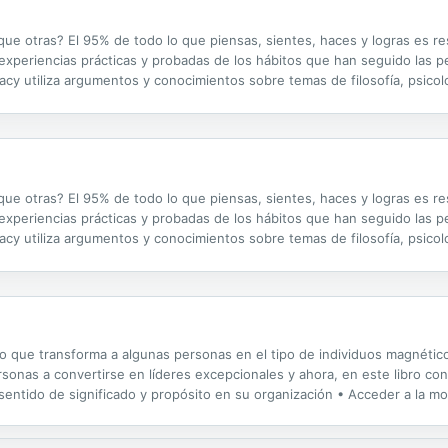
e otras? El 95% de todo lo que piensas, sientes, haces y logras es res
 experiencias prácticas y probadas de los hábitos que han seguido las 
Tracy utiliza argumentos y conocimientos sobre temas de filosofía, psic
 hacerlo. Reseñas: "Tengo el hábito de leer y estudiar todo lo que...
e otras? El 95% de todo lo que piensas, sientes, haces y logras es res
 experiencias prácticas y probadas de los hábitos que han seguido las 
Tracy utiliza argumentos y conocimientos sobre temas de filosofía, psic
 hacerlo. Reseñas: "Tengo el hábito de leer y estudiar todo lo que...
lo que transforma a algunas personas en el tipo de individuos magnético
rsonas a convertirse en líderes excepcionales y ahora, en este libro con
n sentido de significado y propósito en su organización • Acceder a la m
ratégicamente —manteniendo el cuadro completo en mente...