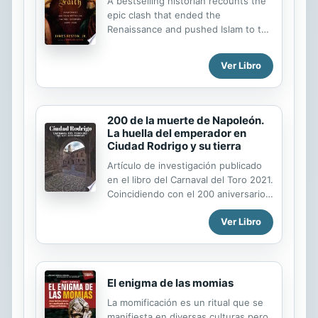
A bestselling historian recounts the
epic clash that ended the
Renaissance and pushed Islam to the
gates of Vienna In Warriors of God
and Dogs of God, James Reston, Jr.,
Ver Libro
brought two epochal events in the
struggle between Islam and
Christendom to readers eager to
understand the roots of the
200 de la muerte de Napoleón.
present-day conflict. With his
La huella del emperador en
unwavering eye for detail, Reston
Ciudad Rodrigo y su tierra
now weaves a captivating narrative
Artículo de investigación publicado
that examines a pivotal period in that
en el libro del Carnaval del Toro 2021.
centuries- long war, which found
Coincidiendo con el 200 aniversario
Europe at its most vulnerable and
de la muerte del emperador
Islam on the attack. This saga of
Ver Libro
Napoleón, en este artículo se relata
colliding worlds is propelled by two
la estancia de tropas napoleónicas
astonishing young...
en tierras mirobrigenses en el año
1801.
El enigma de las momias
La momificación es un ritual que se
manifiesta en diversas culturas pero