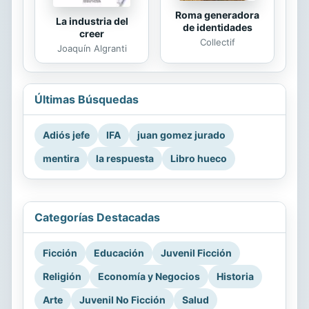
Roma generadora
La industria del
de identidades
creer
Collectif
Joaquín Algranti
Últimas Búsquedas
Adiós jefe
IFA
juan gomez jurado
mentira
la respuesta
Libro hueco
Categorías Destacadas
Ficción
Educación
Juvenil Ficción
Religión
Economía y Negocios
Historia
Arte
Juvenil No Ficción
Salud