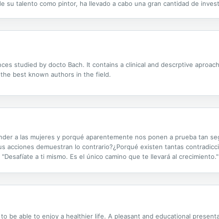
e su talento como pintor, ha llevado a cabo una gran cantidad de investi
tieron impregnarse de diferentes corrientes artísticas que su...
ces studied by docto Bach. It contains a clinical and descrptive aproach
 the best known authors in the field.
tender a las mujeres y porqué aparentemente nos ponen a prueba tan s
us acciones demuestran lo contrario?¿Porqué existen tantas contradicc
"Desafíate a ti mismo. Es el único camino que te llevará al crecimient
l no poder atraer las mujeres que realmente les interesan. Especialme
o be able to enjoy a healthier life. A pleasant and educational presenta