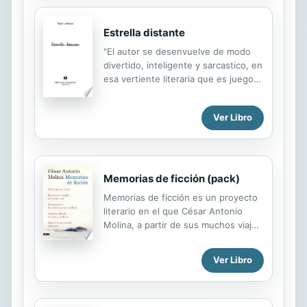
Estrella distante
"El autor se desenvuelve de modo
divertido, inteligente y sarcastico, en
esa vertiente literaria que es juego
de espejos entre verdad y
mistificacion, entre realidad e ilusion,
Ver Libro
entre hechos y conjeturas, entre
personajes apocrifos e historicos.
Pero nunca pierde de vista que hay
juegos poeticos y juegos criminales."
Memorias de ficción (pack)
Memorias de ficción es un proyecto
literario en el que César Antonio
Molina, a partir de sus muchos viajes
y lecturas, despliega, siempre con
erudición, su capacidad para
Ver Libro
observar, evocar y reflexionar. Hasta
el momento este proyecto se
compone de seis tomos: Vivir sin ser
visto (2000), Regresar a donde no