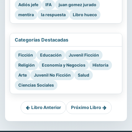
Adiós jefe
IFA
juan gomez jurado
mentira
la respuesta
Libro hueco
Categorías Destacadas
Ficción
Educación
Juvenil Ficción
Religión
Economía y Negocios
Historia
Arte
Juvenil No Ficción
Salud
Ciencias Sociales
Libro Anterior
Próximo Libro