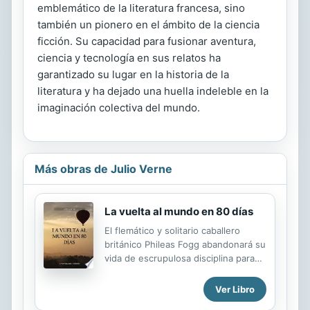
emblemático de la literatura francesa, sino
también un pionero en el ámbito de la ciencia
ficción. Su capacidad para fusionar aventura,
ciencia y tecnología en sus relatos ha
garantizado su lugar en la historia de la
literatura y ha dejado una huella indeleble en la
imaginación colectiva del mundo.
Más obras de Julio Verne
La vuelta al mundo en 80 días
El flemático y solitario caballero
británico Phileas Fogg abandonará su
vida de escrupulosa disciplina para
cumplir con una apuesta con sus
colegas del Reform Club, en la que
Ver Libro
arriesgará la mitad de su fortuna