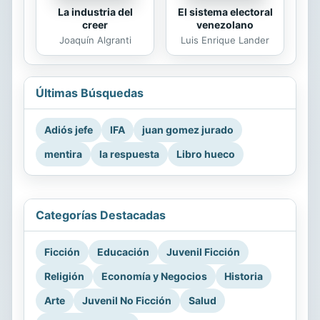
La industria del
El sistema electoral
creer
venezolano
Joaquín Algranti
Luis Enrique Lander
Últimas Búsquedas
Adiós jefe
IFA
juan gomez jurado
mentira
la respuesta
Libro hueco
Categorías Destacadas
Ficción
Educación
Juvenil Ficción
Religión
Economía y Negocios
Historia
Arte
Juvenil No Ficción
Salud