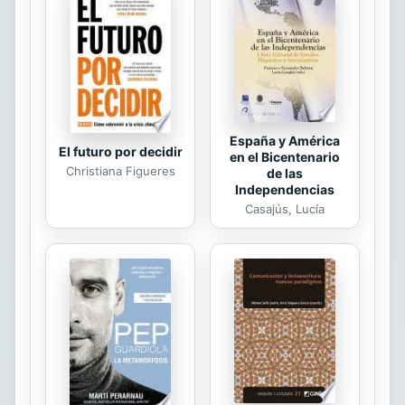
a través de sus divertidas
actividades. Además, sus fantásticas
ilustraciones transportarán a los
pequeños lectores por un arcoiris de
más de siete colores. El libro incluye
varias...
España y América
El futuro por decidir
en el Bicentenario
Christiana Figueres
de las
Independencias
Casajús, Lucía