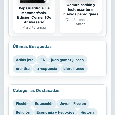
Comunicación y
Pep Guardiola. La
lectoescritura:
Metamorfosis.
nuevos paradigmas
Edicion Corner 10o
Clua Serena, Josep
Aniversario
Antoni
Marti Perarnau
Últimas Búsquedas
Adiós jefe
IFA
juan gomez jurado
mentira
la respuesta
Libro hueco
Categorías Destacadas
Ficción
Educación
Juvenil Ficción
Religión
Economía y Negocios
Historia