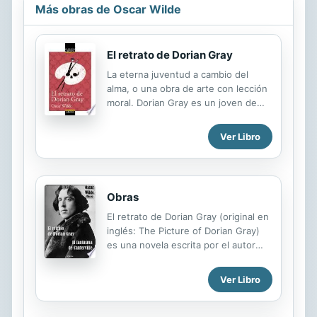
Más obras de Oscar Wilde
El retrato de Dorian Gray
La eterna juventud a cambio del
alma, o una obra de arte con lección
moral. Dorian Gray es un joven de
una belleza extraordinaria y actitud
inocente, que tras observar su
Ver Libro
retrato queda fascinado por su
propia imagen. Cuando le aconsejan
que aproveche al máximo esos
dones, será consciente del paso del
Obras
tiempo y de que tarde o temprano
estos se perderán. A partir ese
El retrato de Dorian Gray (original en
momento, su actitud cambiará y se
inglés: The Picture of Dorian Gray)
volverá hedonista, corrupto y cruel.
es una novela escrita por el autor
Algo que no se reflejará en su
irlandés Oscar Wilde, publicada en el
rostro, pero sí en el retrato que
Lippincott's Monthly Magazine el 20
Ver Libro
guardará a buen recaudo para que
de junio de 1890. Posteriormente,
su secreto no se descubra.
Wilde revisaría la obra, haría varias
modificaciones y agregaría nuevos