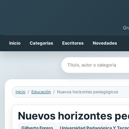
Gr
Inicio
Categorías
Escritores
Novedades
Buscar libros
Inicio
Educación
Nuevos horizontes pedagógicos
Nuevos horizontes p
Gilberto Forero
Universidad Pedagógica Y Tecnol