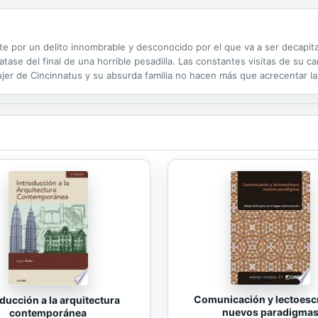
 por un delito innombrable y desconocido por el que va a ser decapitad
ase del final de una horrible pesadilla. Las constantes visitas de su carce
ujer de Cincinnatus y su absurda familia no hacen más que acrecentar l
 cómo finaliza también el tiempo de una representación teatral con...
Comunicación y lectoescr
ducción a la arquitectura
nuevos paradigma
contemporánea