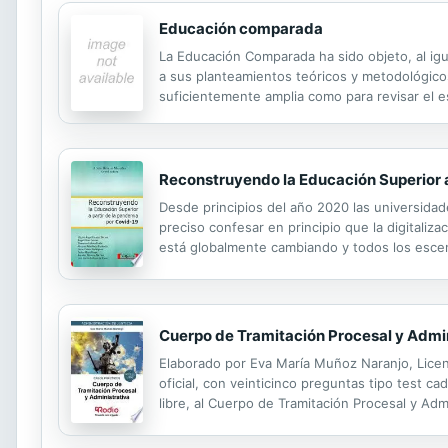
Educación comparada
La Educación Comparada ha sido objeto, al ig
a sus planteamientos teóricos y metodológicos
suficientemente amplia como para revisar el es
Comparada. Además de acometer el análisis de
Reconstruyendo la Educación Superior a
Desde principios del año 2020 las universi­dad
preciso confesar en principio que la digi­taliz
está global­mente cambiando y todos los escen
los procesos educativos.
Cuerpo de Tramitación Procesal y Admin
Elaborado por Eva María Muñoz Naranjo, Licen
oficial, con veinticinco preguntas tipo test c
libre, al Cuerpo de Tramitación Procesal y Adm
últimas reformas legislativas exigibles. Ahora