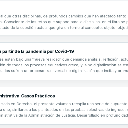
ual que otras disciplinas, de profundos cambios que han afectado tan
. Consciente de los retos que supone para la disciplina, en el libro se
tado de la cuestión actual que gira en torno al concepto, objeto, objeti
 los diferentes modelos y propuestas que surgen desde mediados de lo
 partir de la pandemia por Covid-19
es están bajo una “nueva realidad” que demanda análisis, re­flexión, ac
ación de todos los procesos educativos crece, y la no digitali­zación se e
arios su­fren un proceso trans­versal de digitalización que incita y pro
istrativa. Casos Prácticos
ciada en Derecho, el presente volumen recopila una serie de supuestos
ada uno, similares a los planteados en las pruebas selectivas de ingreso
inistrativa de la Administración de Justicia. Desarrollado en profundida
 que ya dispones del mejor material para afrontar con garantías las prueb