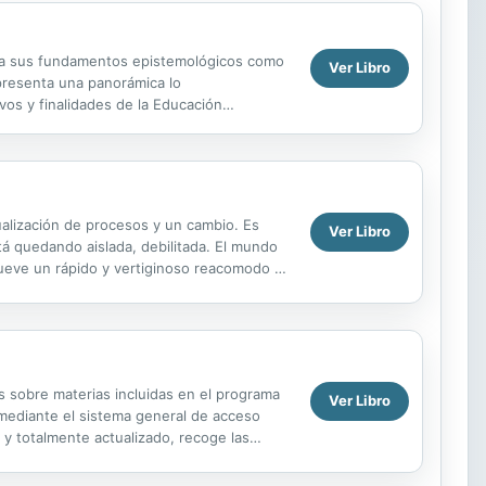
to a sus fundamentos epistemológicos como
Ver Libro
 presenta una panorámica lo
vos y finalidades de la Educación
s ochenta hasta la...
tualización de procesos y un cambio. Es
Ver Libro
stá quedan­do aislada, debilitada. El mundo
mueve un rápido y vertigino­so reacomodo de
 sobre materias incluidas en el programa
Ver Libro
, mediante el sistema general de acceso
d y totalmente actualizado, recoge las
as...