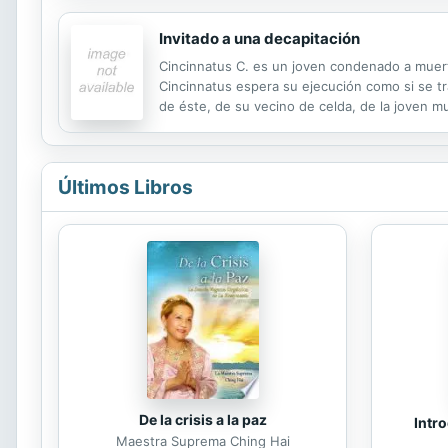
Invitado a una decapitación
Cincinnatus C. es un joven condenado a muerte
Cincinnatus espera su ejecución como si se trat
de éste, de su vecino de celda, de la joven m
protagonista, que ve como su tiempo se acaba,
Últimos Libros
De la crisis a la paz
Intro
Maestra Suprema Ching Hai