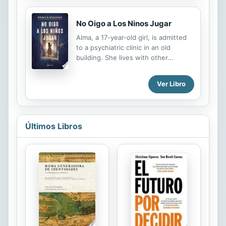
publicado, ya había entrevistado a
los candidatos y ...
No Oigo a Los Ninos Jugar
Alma, a 17-year-old girl, is admitted
to a psychiatric clinic in an old
building. She lives with other
patients and crosses with children
whom only she can see. Little by
Ver Libro
little, the history of the building and
its former occupants becomes
entangled with Alma's reality and
leads her to unravel dark secrets.
Últimos Libros