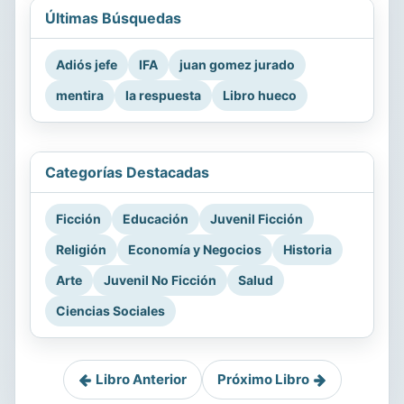
Últimas Búsquedas
Adiós jefe
IFA
juan gomez jurado
mentira
la respuesta
Libro hueco
Categorías Destacadas
Ficción
Educación
Juvenil Ficción
Religión
Economía y Negocios
Historia
Arte
Juvenil No Ficción
Salud
Ciencias Sociales
Libro Anterior
Próximo Libro