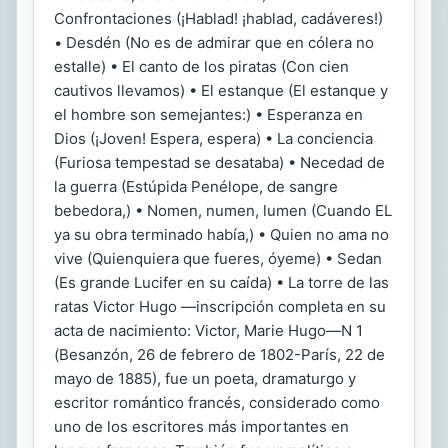
Confrontaciones (¡Hablad! ¡hablad, cadáveres!)
• Desdén (No es de admirar que en cólera no
estalle) • El canto de los piratas (Con cien
cautivos llevamos) • El estanque (El estanque y
el hombre son semejantes:) • Esperanza en
Dios (¡Joven! Espera, espera) • La conciencia
(Furiosa tempestad se desataba) • Necedad de
la guerra (Estúpida Penélope, de sangre
bebedora,) • Nomen, numen, lumen (Cuando EL
ya su obra terminado había,) • Quien no ama no
vive (Quienquiera que fueres, óyeme) • Sedan
(Es grande Lucifer en su caída) • La torre de las
ratas Victor Hugo —inscripción completa en su
acta de nacimiento: Victor, Marie Hugo—N 1
(Besanzón, 26 de febrero de 1802-París, 22 de
mayo de 1885), fue un poeta, dramaturgo y
escritor romántico francés, considerado como
uno de los escritores más importantes en