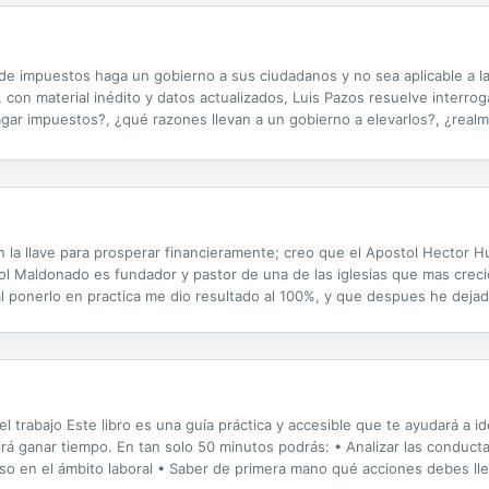
o de impuestos haga un gobierno a sus ciudadanos y no sea aplicable a 
, con material inédito y datos actualizados, Luis Pazos resuelve interr
ar impuestos?, ¿qué razones llevan a un gobierno a elevarlos?, ¿realm
r impuestos. El autor desarrolla y expone un sólido análisis al respecto 
a llave para prosperar financieramente; creo que el Apostol Hector Hu
ldonado es fundador y pastor de una de las iglesias que mas crecio
 ponerlo en practica me dio resultado al 100%, y que despues he dejado
ebemos de movernos en fe, que son dos cosas diferentes. En cada area 
trabajo Este libro es una guía práctica y accesible que te ayudará a ide
tirá ganar tiempo. En tan solo 50 minutos podrás: • Analizar las conduct
so en el ámbito laboral • Saber de primera mano qué acciones debes lle