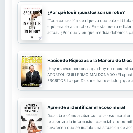
¿Por qué los impuestos son un robo?
"Toda extracción de riqueza que bajo el títul
equiparable a un robo". En esta nueva edición
actual: ¿Por qué y en qué medida debemos pag
Existe un escenario en el que no es ético paga
Haciendo Riquezas a la Manera de Dios
]Hay muchas personas que hoy no encuentran l
APOSTOL GUILLERMO MALDONADO (El apostol Ma
ESCRITOR Lo que Dios me ha revelado y que al
que no basta con el creer, sino que ademas d
Aprende a identificar el acoso moral
Descubre cómo acabar con el acoso moral en el 
te aportará la información esencial y te permi
favorecen que se instale una situación de aco