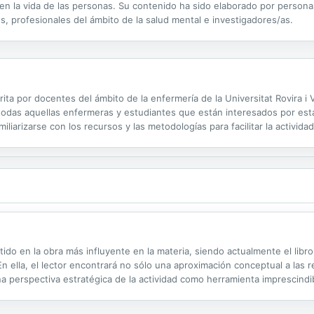
ne en la vida de las personas. Su contenido ha sido elaborado por pers
s, profesionales del ámbito de la salud mental e investigadores/as.
ita por docentes del ámbito de la enfermería de la Universitat Rovira i 
 todas aquellas enfermeras y estudiantes que están interesados por esta
iarizarse con los recursos y las metodologías para facilitar la actividad
 lograr mejoras en el bienestar de las personas, y a aumentar la...
ido en la obra más influyente en la materia, siendo actualmente el libr
 ella, el lector encontrará no sólo una aproximación conceptual a las r
perspectiva estratégica de la actividad como herramienta imprescindible
entes de la experiencia profesional de sus autores.