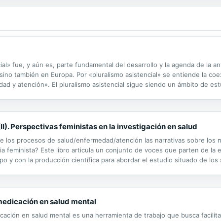
ial» fue, y aún es, parte fundamental del desarrollo y la agenda de la a
sino también en Europa. Por «pluralismo asistencial» se entiende la coe
ad y atención». El pluralismo asistencial sigue siendo un ámbito de estud
dicina, la salud y la enfermedad encontrarán un objeto que puede...
I). Perspectivas feministas en la investigación en salud
e los procesos de salud/enfermedad/atención las narrativas sobre los
cia feminista? Este libro articula un conjunto de voces que parten de l
o y con la producción científica para abordar el estudio situado de los
a final de este volumen es aportar experiencias concretas y ampliar los.
 medicación en salud mental
icación en salud mental es una herramienta de trabajo que busca facilita