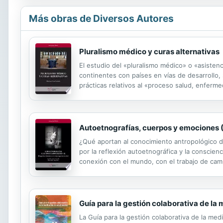
Más obras de Diversos Autores
Pluralismo médico y curas alternativas
El estudio del «pluralismo médico» o «asistenc
continentes con países en vías de desarrollo, 
prácticas relativos al «proceso salud, enfermed
sociales dedicadas a la investigación de la me
Autoetnografías, cuerpos y emociones (I
¿Qué aportan al conocimiento antropológico d
por la reflexión autoetnográfica y la conscien
conexión con el mundo, con el trabajo de camp
padecimientos y situaciones vitales. La apuest
Guía para la gestión colaborativa de la
La Guía para la gestión colaborativa de la med