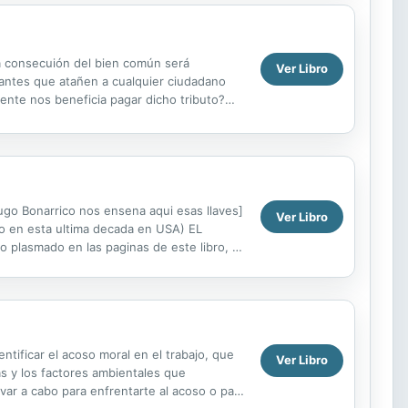
la consecuión del bien común será
Ver Libro
ogantes que atañen a cualquier ciudadano
ente nos beneficia pagar dicho tributo?
y...
go Bonarrico nos ensena aqui esas llaves]
Ver Libro
 en esta ultima decada en USA) EL
 plasmado en las paginas de este libro, es
de la vida del creyente hay...
ntificar el acoso moral en el trabajo, que
Ver Libro
as y los factores ambientales que
var a cabo para enfrentarte al acoso o para