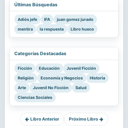
Últimas Búsquedas
Adiós jefe
IFA
juan gomez jurado
mentira
la respuesta
Libro hueco
Categorías Destacadas
Ficción
Educación
Juvenil Ficción
Religión
Economía y Negocios
Historia
Arte
Juvenil No Ficción
Salud
Ciencias Sociales
Libro Anterior
Próximo Libro