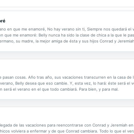
oré
verano en que me enamoré, No hay verano sin ti, Siempre nos quedará el
n que me enamoré: Belly nunca ha sido la clase de chica a la que le pa
 hermano, su madre, la mejor amiga de ésta y sus hijos Conrad y Jeremi
s, Belly desea que eso cambie. Y, esta vez, lo hará: éste será el...
 le pasan cosas. Año tras año, sus vacaciones transcurren en la casa de 
verano, Belly desea que eso cambie. Y, esta vez, lo hará: éste será el 
será el verano en el que todo cambiará. Para bien, y para mal.
 llegada de las vacaciones para reencontrarse con Conrad y Jeremiah en 
hicos volviera a enfermar y de que Conrad cambiara. Todo lo que el ver