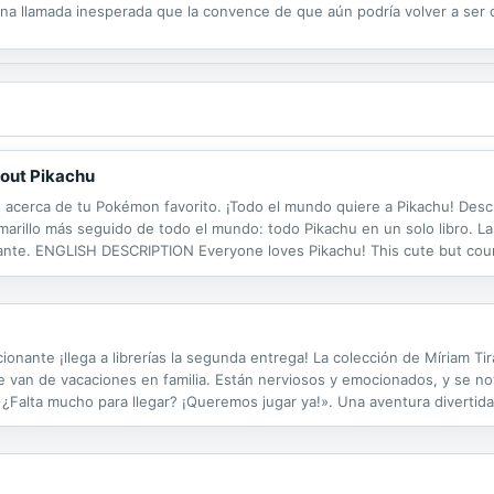
a llamada inesperada que la convence de que aún podría volver a ser 
e me enamoré.
about Pikachu
o acerca de tu Pokémon favorito. ¡Todo el mundo quiere a Pikachu! Descu
arillo más seguido de todo el mundo: todo Pikachu en un solo libro. Las
zante. ENGLISH DESCRIPTION Everyone loves Pikachu! This cute but co
complete story of this little Electric-type's adventures. Readers will ge
te ¡llega a librerías la segunda entrega! La colección de Míriam Tirado
 se van de vacaciones en familia. Están nerviosos y emocionados, y se 
 ¿Falta mucho para llegar? ¡Queremos jugar ya!». Una aventura divertida
padres y madres se sentirán completamente identificados....