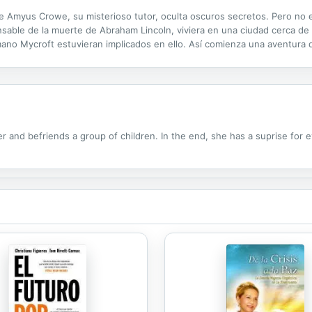
 Amyus Crowe, su misterioso tutor, oculta oscuros secretos. Pero no 
sable de la muerte de Abraham Lincoln, viviera en una ciudad cerca de
o Mycroft estuvieran implicados en ello. Así comienza una aventura qu
 donde la vida no vale nada y donde la verdad tiene un precio que nadie
 and befriends a group of children. In the end, she has a suprise for 