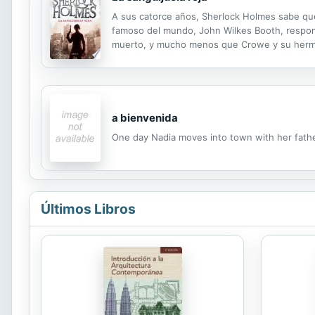
A sus catorce años, Sherlock Holmes sabe que
famoso del mundo, John Wilkes Booth, respon
muerto, y mucho menos que Crowe y su herman
donde se verá envuelto en una peligrosa trama
a bienvenida
One day Nadia moves into town with her father
Últimos Libros