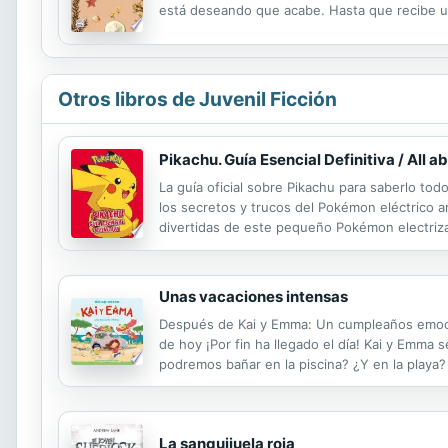
está deseando que acabe. Hasta que recibe un
un lugar... Segunda parte de El verano en qu
Otros libros de Juvenil Ficción
Pikachu. Guía Esencial Definitiva / All 
La guía oficial sobre Pikachu para saberlo tod
los secretos y trucos del Pokémon eléctrico am
divertidas de este pequeño Pokémon electri
since the beginning. Now kids can discover the 
Unas vacaciones intensas
Después de Kai y Emma: Un cumpleaños emocionan
de hoy ¡Por fin ha llegado el día! Kai y Emma
podremos bañar en la piscina? ¿Y en la playa?
que niños y niñas no podrán dejar de reír, y 
La sanguijuela roja