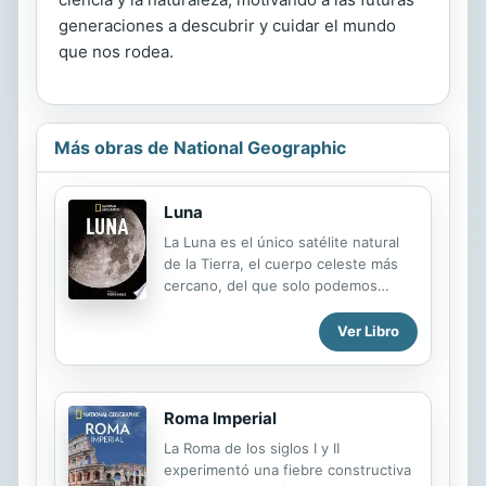
generaciones a descubrir y cuidar el mundo
que nos rodea.
Más obras de National Geographic
Luna
La Luna es el único satélite natural
de la Tierra, el cuerpo celeste más
cercano, del que solo podemos
contemplar siempre la misma cara.
LUNA nos descubre este mundo
Ver Libro
desolado de mares, cráteres, valles y
montañas que ha ejercido siempre
una poderosa atracción sobre el ser
humano, hasta el punto de llegar a
Roma Imperial
pisar su superficie en los albores de
La Roma de los siglos I y II
la era espacial. UNA NUEVA MIRADA
experimentó una fiebre constructiva
A NUESTRO SATÉLITE