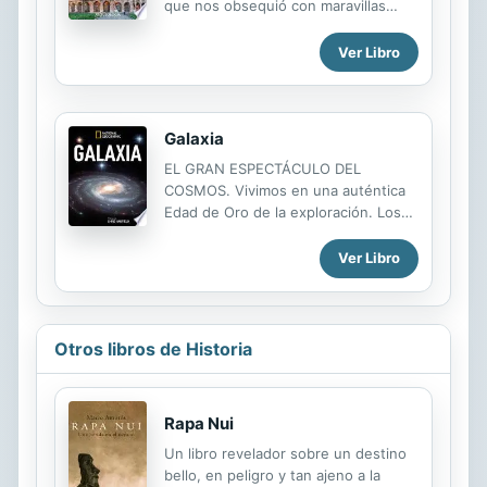
que nos obsequió con maravillas
como el Coliseo, el Panteón, los
foros imperiales o la columna de
Ver Libro
Trajano. Descubre todos los secretos
de esta época de grandeza
arquitectónica que situó su
urbanismo a la altura de lo que
Galaxia
merecía la capital del mayor imperio
EL GRAN ESPECTÁCULO DEL
del mundo antiguo.
COSMOS. Vivimos en una auténtica
Edad de Oro de la exploración. Los
observatorios de última generación
han cartografiado las regiones más
Ver Libro
alejadas del cosmos y las sondas
espaciales nos han permitido
contemplar de primera mano el
sistema solar. GALAXIA nos
Otros libros de Historia
descubre la nueva y asombrosa
visión del universo resultante de
esos avances.
Rapa Nui
Un libro revelador sobre un destino
bello, en peligro y tan ajeno a la