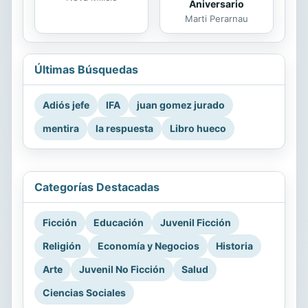
Aniversario
Marti Perarnau
Últimas Búsquedas
Adiós jefe
IFA
juan gomez jurado
mentira
la respuesta
Libro hueco
Categorías Destacadas
Ficción
Educación
Juvenil Ficción
Religión
Economía y Negocios
Historia
Arte
Juvenil No Ficción
Salud
Ciencias Sociales