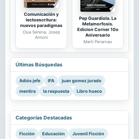
Comunicación y
Pep Guardiola. La
lectoescritura:
Metamorfosis.
nuevos paradigmas
Edicion Corner 10o
Clua Serena, Josep
Aniversario
Antoni
Marti Perarnau
Últimas Búsquedas
Adiós jefe
IFA
juan gomez jurado
mentira
la respuesta
Libro hueco
Categorías Destacadas
Ficción
Educación
Juvenil Ficción