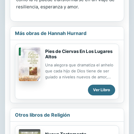
resiliencia, esperanza y amor.
Más obras de Hannah Hurnard
Pies de Ciervas En Los Lugares
Altos
Una alegora que dramatiza el anhelo
que cada hijo de Dios tiene de ser
guiado a niveles nuevos de amor,
gozo y victoria. // A beautiful allegory
dramatizing the yearning of God's
Ver Libro
children to be led to new heights of
love, joy and victory.
Otros libros de Religión