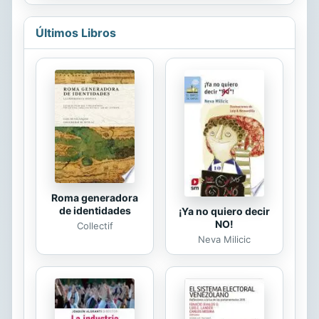
su vida que le obliga a volver a
empezar. En este nuevo camino, se
Últimos Libros
cuestiona las cosas que antes no
ponía en duda, comenzando por
quién es él mismo, y siguiendo por la
relación con las mujeres, con los
amigos, con el trabajo y con un
mundo que ha cambiado por
completo sin que él se haya dado
cuenta. Esta es la historia de un
hombre que despierta de su letargo
y descubre...
Roma generadora
de identidades
¡Ya no quiero decir
NO!
Collectif
Neva Milicic