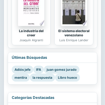
La industria del
El sistema electoral
creer
venezolano
Joaquín Algranti
Luis Enrique Lander
Últimas Búsquedas
Adiós jefe
IFA
juan gomez jurado
mentira
la respuesta
Libro hueco
Categorías Destacadas