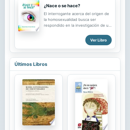
conduce por caminos para descubrir
¿Nace o se hace?
medios de gran valor.
El interrogante acerca del origen de
la homosexualidad busca ser
respondido en la investigación de un
periodista, quien después de sufrir
una decepción amorosa al encontrar
Ver Libro
a su novia con su amiga, indaga a
siete homosexuales hombres y
mujeres sobre su experiencia,
mostrando la realidad que viven
Últimos Libros
estas personas como: el rechazo
familiar, la lucha por defender sus
derechos patrimoniales, el ser
víctimas de delincuentes, la
ignorancia religiosa que lleva a la
práctica de un exorcismo, el abuso
sexual y la plenitud del amor de
pareja. La trama se desarrolla en
medio de la tensión que...