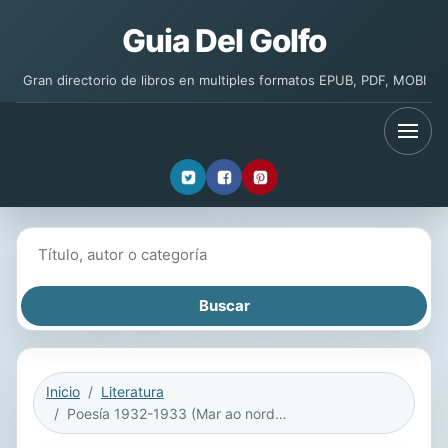
Guia Del Golfo
Gran directorio de libros en multiples formatos EPUB, PDF, MOBI
Buscar libros
Inicio
Literatura
Poesía 1932-1933 (Mar ao norde/Cantiga nova que se chama Riveira/Poemas do si e non)