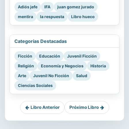
Adiós jefe
IFA
juan gomez jurado
mentira
la respuesta
Libro hueco
Categorías Destacadas
Ficción
Educación
Juvenil Ficción
Religión
Economía y Negocios
Historia
Arte
Juvenil No Ficción
Salud
Ciencias Sociales
Libro Anterior
Próximo Libro