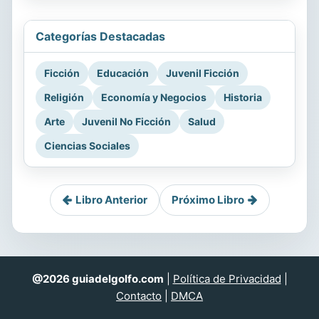
Categorías Destacadas
Ficción
Educación
Juvenil Ficción
Religión
Economía y Negocios
Historia
Arte
Juvenil No Ficción
Salud
Ciencias Sociales
Libro Anterior
Próximo Libro
@2026 guiadelgolfo.com
|
Política de Privacidad
|
Contacto
|
DMCA