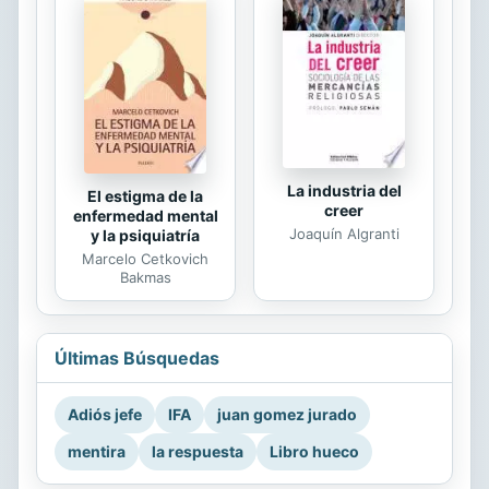
La industria del
El estigma de la
creer
enfermedad mental
Joaquín Algranti
y la psiquiatría
Marcelo Cetkovich
Bakmas
Últimas Búsquedas
Adiós jefe
IFA
juan gomez jurado
mentira
la respuesta
Libro hueco