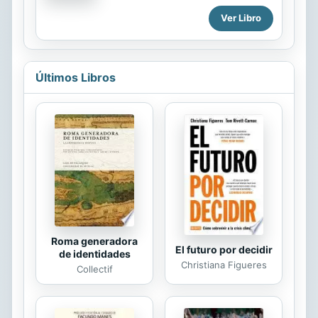
profesores de enseñanza
se recoge la experiencia adquirida
Ver Libro
secundaria. Reúne, de forma clara y
por la autora, clown ella misma,
ordenada, los elementos necesarios
durante años de docencia,...
para realizar una lectura crítica de
textos literarios (poesía y prosa) y,
sobre todo, su comentario formal. De
Últimos Libros
fácil manejo, su uso como material
de apoyo facilita enormemente la
labor del profesor, a la vez que
familiariza al estudiante tanto con la
terminología literaria como con un
método de trabajo, documentándolo
con numerosos ejemplos, textos
comentados y propuesta de
ejercicios....
Roma generadora
El futuro por decidir
de identidades
Christiana Figueres
Collectif