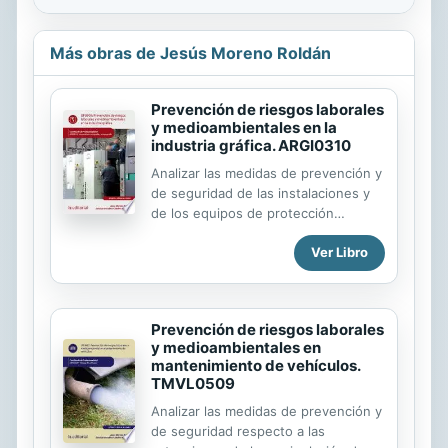
Más obras de Jesús Moreno Roldán
Prevención de riesgos laborales
y medioambientales en la
industria gráfica. ARGI0310
Analizar las medidas de prevención y
de seguridad de las instalaciones y
de los equipos de protección
individuales y colectivos, contenidas
Ver Libro
en los planes de seguridad en la
industria gráfica. Aplicar el plan de
seguridad analizando las medidas de
prevención, seguridad y protección
Prevención de riesgos laborales
medioambiental de la industria
y medioambientales en
gráfica. Identificar los principales
mantenimiento de vehículos.
riesgos medioambientales y riesgos
TMVL0509
laborales específicos en la industria
Analizar las medidas de prevención y
gráfica. Ebook ajustado al certificado
de seguridad respecto a las
de profesionalidad de Operaciones