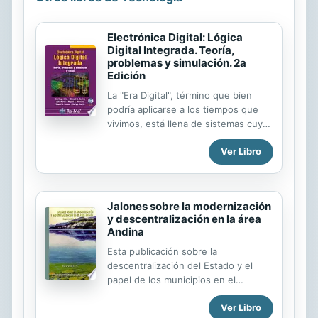
Electrónica Digital: Lógica
Digital Integrada. Teoría,
problemas y simulación. 2a
Edición
La "Era Digital", término que bien
podría aplicarse a los tiempos que
vivimos, está llena de sistemas cuyo
funcionamiento se basa en las leyes
Ver Libro
y principios básicos de esta
disciplina, la Lógica Digital. Por otra
parte, y apoyándose en la evolución
que han experimentado los sistemas
Jalones sobre la modernización
informáticos, en los últimos años han
y descentralización en la área
proliferado las herramientas de
Andina
simulación por ordenador, que han
hecho que el diseño y desarrollo de
Esta publicación sobre la
sistemas electrónicos no se pueda
descentralización del Estado y el
concebir si no es con la aplicación de
papel de los municipios en el
las mismas. Estas dos importantes
saneamiento, presenta una visión
Ver Libro
premisas estructuran este libro,
rápida del proceso seguido en la