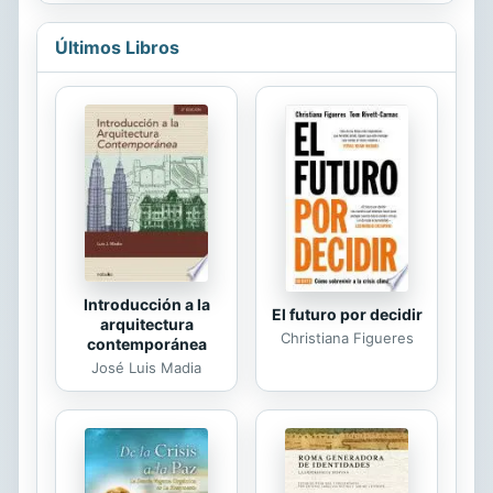
sistema eléctrico actual tienen que
ver con el modo en que fluye la
Últimos Libros
energía, es decir, el modelo
centralizado en el cual la energía
solamente circula en una dirección, y
en los problemas para el
almacenamiento de la energía en
grandes cantidades, lo cual hace
necesaria una regulación constante
entre la generación y el consumo,
complicando el...
Introducción a la
El futuro por decidir
arquitectura
Christiana Figueres
contemporánea
José Luis Madia