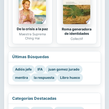
De la crisis a la paz
Roma generadora
de identidades
Maestra Suprema
Ching Hai
Collectif
Últimas Búsquedas
Adiós jefe
IFA
juan gomez jurado
mentira
la respuesta
Libro hueco
Categorías Destacadas