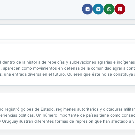
4 dentro de la historia de rebeldías y sublevaciones agrarias e indígena
o, aparecen como movimientos en defensa de la comunidad agraria contra
, una entrada diversa en el futuro. Quieren que éste no se constituya 
valores de la sociedad agraria.
no registró golpes de Estado, regímenes autoritarios y dictaduras milita
eriencias políticas. Un número importante de países tiene como consec
 Uruguay ilustran diferentes formas de represión que han afectado a v
 los gobiernos en relación con las demandas de verdad y justicia.