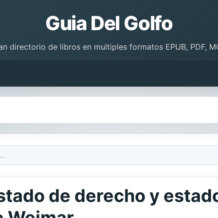
Guia Del Golfo
an directorio de libros en multiples formatos EPUB, PDF, M
tado de derecho y estado social Ernst Forsthoff y la Crisis de Weimar
estado de derecho y estado
de Weimar