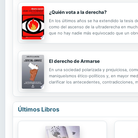
¿Quién vota a la derecha?
En los últimos años se ha extendido la tesis d
como del ascenso de la ultraderecha en muchos
que no hay nadie más equivocado que un obre
que la clase trabajadora es la responsable de
El derecho de Armarse
En una sociedad polarizada y prejuiciosa, como
maniqueísmos ético-políticos y, en mayor med
clarificar los antecedentes, contradicciones,
derecho es un derecho humano? ¿La posesión y
Últimos Libros