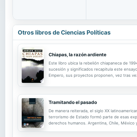
Otros libros de Ciencias Políticas
Chiapas, la razón ardiente
Este libro ubica la rebelión chiapaneca de 199
sucesión y significados recapitula este ensay
Empero, sus proyectos proponen, vez tras vez
encantado de las creencias, los saberes y los 
Tramitando el pasado
De manera reiterada, el siglo XX latinoamerica
terrorismo de Estado formó parte de esas exp
derechos humanos. Argentina, Chile, México y
primordialmente las decisiones que han tomado