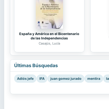
España y América en el Bicentenario
de las Independencias
Casajús, Lucía
Últimas Búsquedas
Adiós jefe
IFA
juan gomez jurado
mentira
l