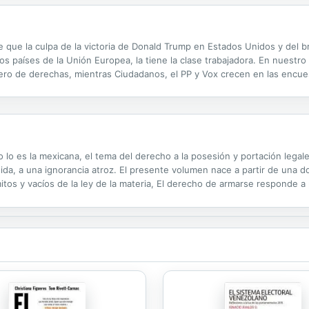
e que la culpa de la victoria de Donald Trump en Estados Unidos y del b
 países de la Unión Europea, la tiene la clase trabajadora. En nuestro
ro de derechas, mientras Ciudadanos, el PP y Vox crecen en las encu
 estos fenómenos? Alberto Garzón aborda esa crucial pregunta a través 
 lo es la mexicana, el tema del derecho a la posesión y portación legal
ida, a una ignorancia atroz. El presente volumen nace a partir de una
 mitos y vacíos de la ley de la materia, El derecho de armarse responde
 portación legales de armas de fuego incide en el aumento de los índic