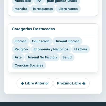
Adiós jefe
IFA
juan gomez jurado
mentira
la respuesta
Libro hueco
Categorías Destacadas
Ficción
Educación
Juvenil Ficción
Religión
Economía y Negocios
Historia
Arte
Juvenil No Ficción
Salud
Ciencias Sociales
Libro Anterior
Próximo Libro