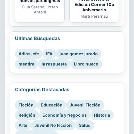
nuevos paradigmas
Edicion Corner 10o
Clua Serena, Josep
Aniversario
Antoni
Marti Perarnau
Últimas Búsquedas
Adiós jefe
IFA
juan gomez jurado
mentira
la respuesta
Libro hueco
Categorías Destacadas
Ficción
Educación
Juvenil Ficción
Religión
Economía y Negocios
Historia
Arte
Juvenil No Ficción
Salud