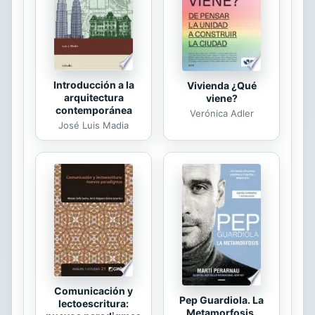
Isabel se encuentra con que el
pícaro joven se ha convertido en un
hombre poderoso...
Introducción a la
Vivienda ¿Qué
arquitectura
viene?
contemporánea
Verónica Adler
José Luis Madia
Comunicación y
Pep Guardiola. La
lectoescritura:
Metamorfosis.