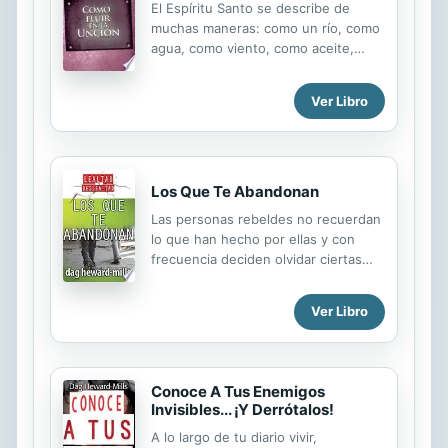
El Espíritu Santo se describe de
muchas maneras: como un río, como
agua, como viento, como aceite,
como un manto, como una paloma,
etc. Fluir en la unción es fluir con el
Ver Libro
Espíritu Santo en las diversas formas
en que él se manifiesta. ¡Deseo que
puedas experimentar al Espíritu
Santo dentro de ti, junto a ti y sobre
ti! ¡Que la poderosa mano de Dios te
Los Que Te Abandonan
guíe mientras fluyes con él!
Las personas rebeldes no recuerdan
lo que han hecho por ellas y con
frecuencia deciden olvidar ciertas
cosas. Judas no recordó lo que el
Señor había hecho por él,
Ver Libro
definitivamente tampoco recordó las
cosas que había visto y lo que había
oído de Jesús. Por esta razón se
convirtió en el personaje
Conoce A Tus Enemigos
despreciable que hoy en día
Invisibles... ¡Y Derrótalos!
conocemos como «Judas». La
A lo largo de tu diario vivir,
habilidad de recordar es una de las