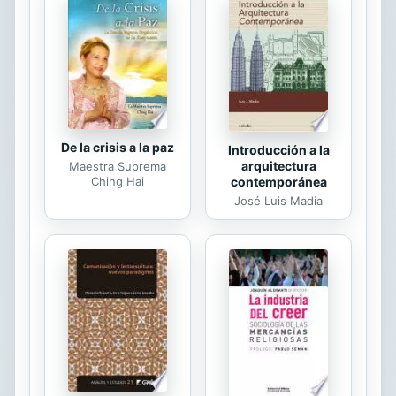
niña, llamada Blancanieves, y quien
es víctima del odio y envidia de su
malvada madrastra, la cual, impulsada
por esos terribles sentimientos,
buscará la forma de eliminarla.
De la crisis a la paz
Introducción a la
arquitectura
Maestra Suprema
Ching Hai
contemporánea
José Luis Madia