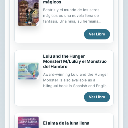
mágicos
Beatriz y el mundo de los seres
mágicos es una novela llena de
fantasía. Una niña, su hermana
pequeña y su abuela viven una
especial Noche de brujas. No se
Ver Libro
trata de la clásica noche de
Halloween, sino de otra en la que
Beatriz es la protagonista de un
conjuro que ayudará a un niño
Lulu and the Hunger
MonsterTM/Lulú y el Monstruo
humano a tener un ser mágico que lo
del Hambre
cuidará por siempre.
Award-winning Lulu and the Hunger
Monster is also available as a
bilingual book in Spanish and English.
When Lulu’s mother’s van breaks
Ver Libro
down, money for food becomes tight
and the Hunger Monster comes into
their lives. Only visible to Lulu,
Hunger Monster is a troublemaker
who makes it hard for her to
El alma de la luna llena
concentrate in school. How will Lulu