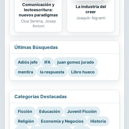
Comunicación y
La industria del
lectoescritura:
creer
nuevos paradigmas
Joaquín Algranti
Clua Serena, Josep
Antoni
Últimas Búsquedas
Adiós jefe
IFA
juan gomez jurado
mentira
la respuesta
Libro hueco
Categorías Destacadas
Ficción
Educación
Juvenil Ficción
Religión
Economía y Negocios
Historia