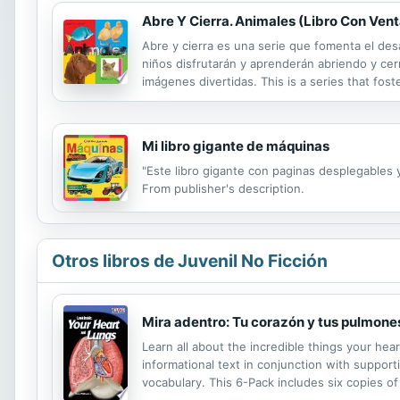
Abre Y Cierra. Animales (Libro Con Ven
Abre y cierra es una serie que fomenta el des
niños disfrutarán y aprenderán abriendo y cerr
imágenes divertidas. This is a series that fos
learn and have fun opening and closing the wi
Mi libro gigante de máquinas
"Este libro gigante con paginas desplegables 
From publisher's description.
Otros libros de Juvenil No Ficción
Mira adentro: Tu corazón y tus pulmone
Learn all about the incredible things your he
informational text in conjunction with support
vocabulary. This 6-Pack includes six copies of 