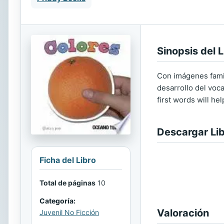
Sinopsis del L
Con imágenes famili
desarrollo del voca
first words will he
Descargar Li
Ficha del Libro
Total de páginas
10
Categoría:
Valoración
Juvenil No Ficción