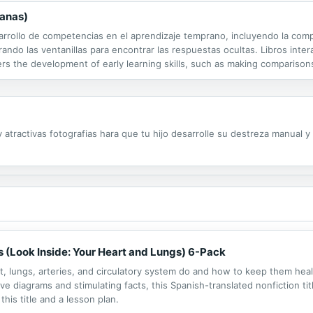
tanas)
arrollo de competencias en el aprendizaje temprano, incluyendo la com
ando las ventanillas para encontrar las respuestas ocultas. Libros inte
ters the development of early learning skills, such as making comparison
ndows to find the hidden answers. These are interactive books for...
y atractivas fotografias hara que tu hijo desarrolle su destreza manual
s (Look Inside: Your Heart and Lungs) 6-Pack
art, lungs, arteries, and circulatory system do and how to keep them hea
ive diagrams and stimulating facts, this Spanish-translated nonfiction ti
this title and a lesson plan.