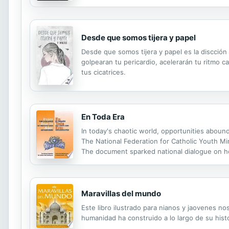
Desde que somos tijera y papel
Desde que somos tijera y papel es la discción 
golpearan tu pericardio, acelerarán tu ritmo c
tus cicatrices.
En Toda Era
In today's chaotic world, opportunities abou
The National Federation for Catholic Youth Mi
The document sparked national dialogue on ho
revisits the liturgical principles of Vatican C
Maravillas del mundo
Este libro ilustrado para nianos y jaovenes no
humanidad ha construido a lo largo de su histo