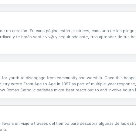
de un corazón. En cada página están cicatrices, cada uno de los plieges
ardíaco y te harán sentir viv@ y seguir adelante, tras aprender de tus h
nd for youth to disengage from community and worship. Once this happ
nistry wrote From Age to Age in 1997 as part of multiple-year response, 
w Roman Catholic parishes might best reach out to and involve youth 
ouncil II and applies them in creative ways. The document provides strateg
s lleva a un viaje a travaes del tiempo para descubrir algunas de las e
ria.