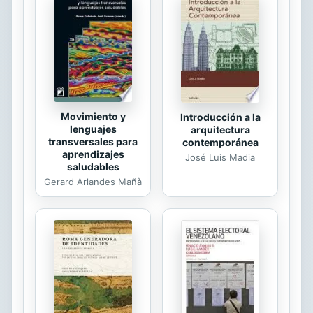
ayuda a Jake para salvaguardar la
vida de su hija y la suya propia.
Juntas, Grace y la ni&ña
emprender&án una huida feroz
protegidas por un hombre tan
peligroso como atractivo. Es...
Movimiento y
Introducción a la
lenguajes
arquitectura
transversales para
contemporánea
aprendizajes
José Luis Madia
saludables
Gerard Arlandes Mañà