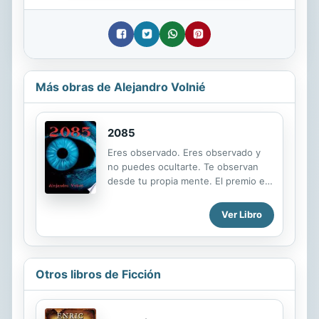
Más obras de Alejandro Volnié
2085
Eres observado. Eres observado y
no puedes ocultarte. Te observan
desde tu propia mente. El premio es
la inmortalidad vivida en juventud
perpetua, prosperidad y salud
Ver Libro
absoluta. En el año 2085 debes
borrar de tu mente toda idea
inconveniente porque tus
pensamientos son monitoreados. A
Otros libros de Ficción
cambio lo tendrás todo. Son muchos
quienes pagan el precio de la
inmortalidad y aun más quienes