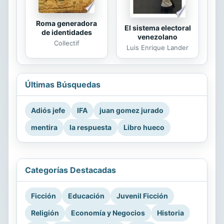
Roma generadora
El sistema electoral
de identidades
venezolano
Collectif
Luis Enrique Lander
Últimas Búsquedas
Adiós jefe
IFA
juan gomez jurado
mentira
la respuesta
Libro hueco
Categorías Destacadas
Ficción
Educación
Juvenil Ficción
Religión
Economía y Negocios
Historia