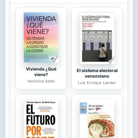
photographs and fun, factual
examples will grab the attention of
young readers and help strengthen
reading comprehension skills.
Vivienda ¿Qué
El sistema electoral
viene?
venezolano
Verónica Adler
Luis Enrique Lander