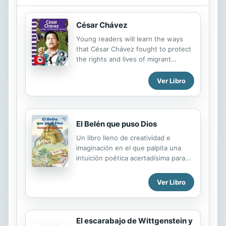
Cecilia, se cruzará inesperadamente
en el camino de nuestro ladrón.
Juntos descubrirán que las joyas
César Chávez
robadas tienen un valor personal
Young readers will learn the ways
incalculable.
that César Chávez fought to protect
the rights and lives of migrant
workers in this inspiring Spanish-
translated biography that gives
Ver Libro
history behind protests and
developments of unions that Chávez
led. Vivid images and an interesting
timeline of Chávez's life work in
El Belén que puso Dios
conjunction with supportive text and
Un libro lleno de creatividad e
a helpful glossary, table of contents,
imaginación en el que palpita una
and index to engage readers from
intuición poética acertadísima para
cover to cover.
hablar del Nacimiento del Niño Dios.
Ver Libro
El escarabajo de Wittgenstein y