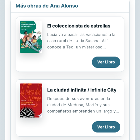
Más obras de Ana Alonso
El coleccionista de estrellas
Lucía va a pasar las vacaciones a la
casa rural de su tía Susana. Allí
conoce a Teo, un misterioso
personaje que le enseña a distinguir
las estrellas y las constelaciones.
Ver Libro
Pero Teo oculta un secreto que
parece peligroso… Lucía se unirá a
Sergio, otro niño de su edad, para
intentar averiguar qué es. Además
La ciudad infinita / Infinite City
de disfrutar de la lectura, los niños
aprenderán acerca de los tiempos
Después de sus aventuras en la
verbales, y las constelaciones y sus
ciudad de Medusa, Martín y sus
leyendas.
compañeros emprenden un largo y
arriesgado viaje que los llevará hasta
Arendel, en Marte, la Ciudad Infinita.
Ver Libro
Allí, tendrán que enfrentarse, una
vez más, a las siniestras