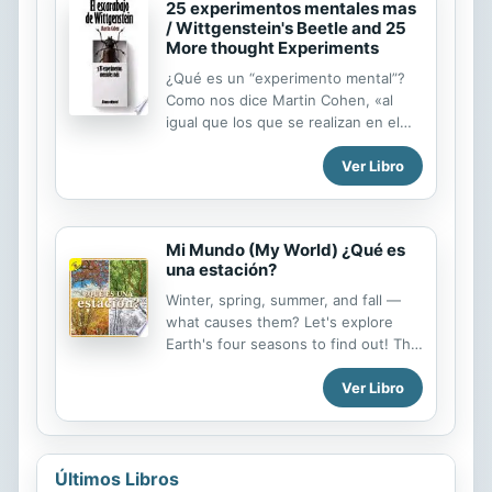
25 experimentos mentales mas
/ Wittgenstein's Beetle and 25
More thought Experiments
¿Qué es un “experimento mental”?
Como nos dice Martin Cohen, «al
igual que los que se realizan en el
laboratorio, son pruebas que se
Ver Libro
conciben con el fin de explorar (o de
destruir) las intuiciones que tenemos
sobre el funcionamiento del mundo».
Este libro imprescindible para todos
Mi Mundo (My World) ¿Qué es
los amantes del saber, desde los
una estación?
científicos a los filósofos, recopila los
26 experimentos de esta clase más
Winter, spring, summer, and fall —
interesantes realizados a lo largo de
what causes them? Let's explore
la historia. Y no es poca sorpresa,
Earth's four seasons to find out! The
para empezar, enterarnos de que
Mi Mundo (My World) series is
toda la ciencia moderna se sustenta
Ver Libro
perfect for young learners in
sobre los modestos cimientos que
prekindergarten through grade 2.
establecieron media...
These 16-page books give readers
an accessible introduction to
nonfiction reading. Color
Últimos Libros