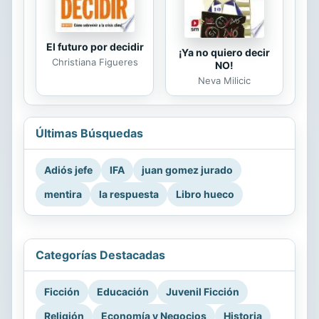
El futuro por decidir
¡Ya no quiero decir
Christiana Figueres
NO!
Neva Milicic
Últimas Búsquedas
Adiós jefe
IFA
juan gomez jurado
mentira
la respuesta
Libro hueco
Categorías Destacadas
Ficción
Educación
Juvenil Ficción
Religión
Economía y Negocios
Historia