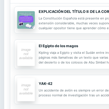
EXPLICACIÓN DEL TÍTULO II: DE LA 
La Constitución Española está presente en pr
extensión considerable, muchas veces supone 
cualquier opositor tiene que aprender cómo es
convertido en la meta de muchos. Opositar se 
El Egipto de los magos
Kipling viaja a Egipto y visita el Sudán entre 
páginas más llamativas de un texto que varias
del desierto o de los colosos de Abu Simbel ha
egipcias hace sentir la humedad, la opresivida
YAK-42
Un accidente de avión es siempre un error del
proceso normal de investigación tras un acci