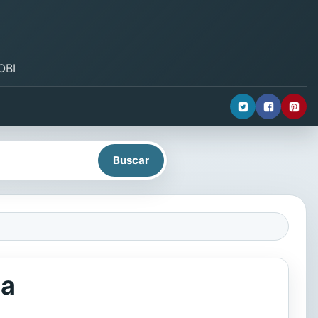
OBI
na