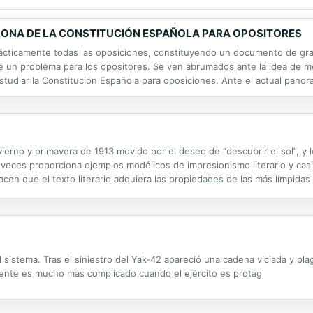
CORONA DE LA CONSTITUCIÓN ESPAÑOLA PARA OPOSITORES
ácticamente todas las oposiciones, constituyendo un documento de gran
un problema para los opositores. Se ven abrumados ante la idea de memo
tudiar la Constitución Española para oposiciones. Ante el actual panora
ha convertido en una exigente labor que requiere gran sacrificio y cons
invierno y primavera de 1913 movido por el deseo de “descubrir el sol”, y
 veces proporciona ejemplos modélicos de impresionismo literario y casi 
cen que el texto literario adquiera las propiedades de las más límpidas
d y los ecos y resonancias en las cámaras y pasadizos...
 sistema. Tras el siniestro del Yak-42 apareció una cadena viciada y pl
dente es mucho más complicado cuando el ejército es protag