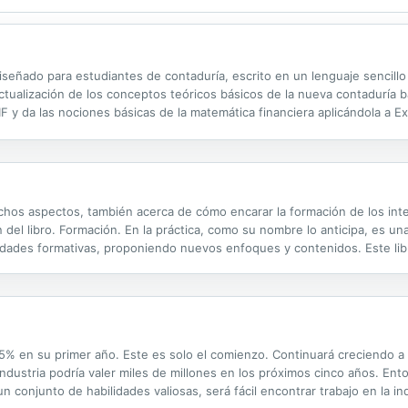
iseñado para estudiantes de contaduría, escrito en un lenguaje sencillo
 actualización de los conceptos teóricos básicos de la nueva contaduría 
F y da las nociones básicas de la matemática financiera aplicándola a Exc
a matemática financiera en Excel acorde a los lineamientos de...
os aspectos, también acerca de cómo encarar la formación de los integ
 del libro. Formación. En la práctica, como su nombre lo anticipa, es un
vidades formativas, proponiendo nuevos enfoques y contenidos. Este lib
utora: Formación. Capacitación. Desarrollo. Está compuesto por apartado
 75% en su primer año. Este es solo el comienzo. Continuará creciendo 
industria podría valer miles de millones en los próximos cinco años. E
 conjunto de habilidades valiosas, será fácil encontrar trabajo en la in