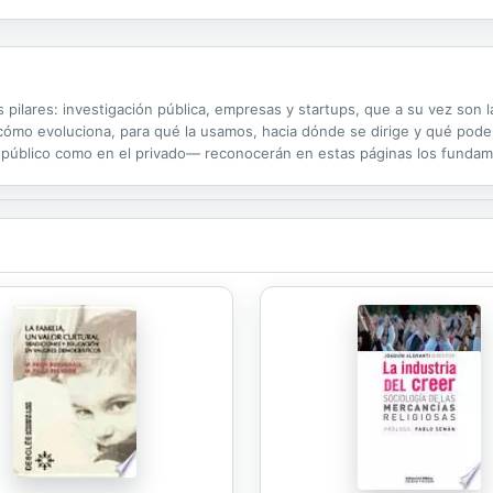
te, cualquier otra cosa que pueda necesitar una empresa del sector de..
 pilares: investigación pública, empresas y startups, que a su vez son 
, cómo evoluciona, para qué la usamos, hacia dónde se dirige y qué pod
 público como en el privado— reconocerán en estas páginas los fundamen
ogreso, propias del siglo XXI; aquellos que definen las políticas...