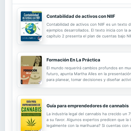
Contabilidad de activos con NIIF
Contabilidad de activos con NIIF es un texto d
ejemplos desarrollados. El texto inicia con la
capítulo 2 presenta el plan de cuentas bajo NII
3 presenta las cuentas del activo, aplicando l
Formación En La Práctica
El mundo requerirá cambios profundos en much
futuro, apunta Martha Alles en la presentación
para planear, tomar decisiones y diseñar acti
independiente de la más reciente obra de la a
Guía para emprendedores de cannabis
La industria legal del cannabis ha crecido un
a su favor. Algunos expertos predicen que la 
legalmente con la marihuana? Si cuentas con un